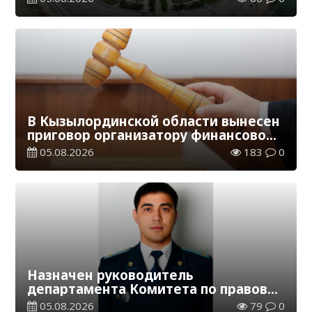
В Кызылординской области вынесен
приговор организатору финансовой
пирамиды
05.08.2026
183
0
Назначен руководитель
департамента Комитета по правовой
статистике и специальным учетам
05.08.2026
79
0