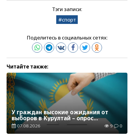
Тэги записи:
спорт
Поделитесь в социальных сетях:
Читайте также:
У граждан высокие ожидания от
выборов в Курултай – опрос
общественного мнения
07.08.2026
9
0