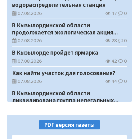
водораспределительная станция
07.08.2026
47
0
В Кызылординской области
продолжается экологическая акция
«Таза Қазақстан»
07.08.2026
28
0
В Кызылорде пройдет ярмарка
07.08.2026
42
0
Как найти участок для голосования?
07.08.2026
44
0
В Кызылординской области
ликвидирована группа нелегальных
добытчиков золота
07.08.2026
42
0
Аким области ознакомился с работой
PDF версия газеты
племенного хозяйства в
Жанакорганском районе
07.08.2026
80
0