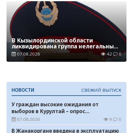
В Кызылординской области
ликвидирована группа нелегальных
добытчиков золота
07.08.2026
42
0
НОВОСТИ
СВЕЖИЙ ВЫПУСК
У граждан высокие ожидания от
выборов в Курултай – опрос
общественного мнения
07.08.2026
9
0
В Жанакоргане введена в эксплуатацию