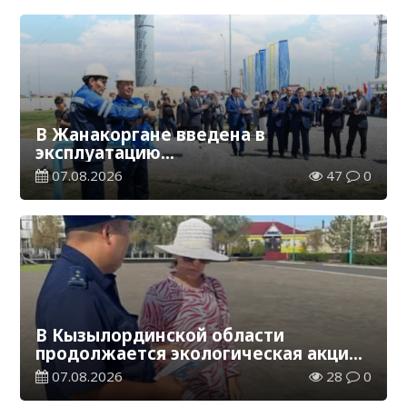
В Жанакоргане введена в
эксплуатацию
водораспределительная станция
07.08.2026
47
0
В Кызылординской области
продолжается экологическая акция
«Таза Қазақстан»
07.08.2026
28
0