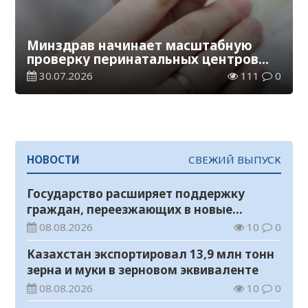
Минздрав начинает масштабную
проверку перинатальных центров
Казахстана
30.07.2026
111
0
НОВОСТИ
СВЕЖИЙ ВЫПУСК
Государство расширяет поддержку
граждан, переезжающих в новые
регионы для работы
08.08.2026
10
0
Казахстан экспортировал 13,9 млн тонн
зерна и муки в зерновом эквиваленте
08.08.2026
10
0