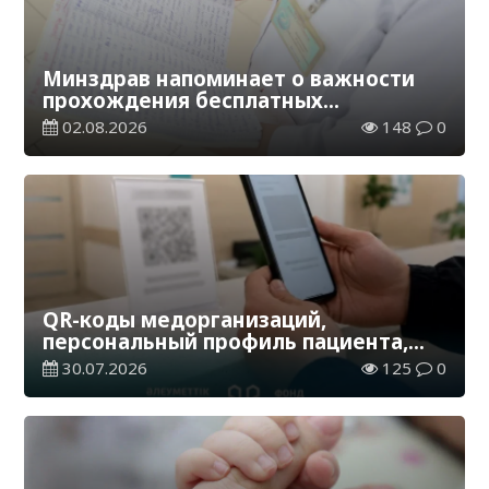
Минздрав напоминает о важности
прохождения бесплатных
скринингов в возрасте от 30 до 76
02.08.2026
148
0
лет
QR-коды медорганизаций,
персональный профиль пациента,
оценка качества – как усиливается
30.07.2026
125
0
«народный контроль» в
здравоохранении