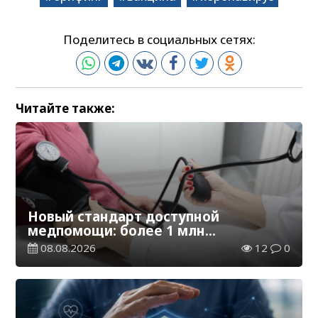
Поделитесь в социальных сетях:
Читайте также:
Новый стандарт доступной
медпомощи: более 1 млн
казахстанцев получили
08.08.2026
12
0
телемедицинские услуги