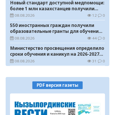
Новый стандарт доступной медпомощи:
более 1 млн казахстанцев получили
телемедицинские услуги
08.08.2026
12
0
550 иностранных граждан получили
образовательные гранты для обучения в
Казахстане
08.08.2026
44
0
Министерство просвещения определило
сроки обучения и каникул на 2026-2027
учебный год
08.08.2026
31
0
Прогноз погоды на 8 августа
08.08.2026
21
0
PDF версия газеты
У граждан высокие ожидания от
выборов в Курултай – опрос
общественного мнения
07.08.2026
68
0
В Жанакоргане введена в эксплуатацию