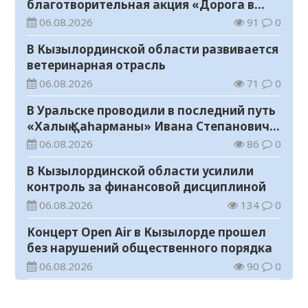
благотворительная акция «Дорога в
школу»
06.08.2026
91
0
В Кызылординской области развивается
ветеринарная отрасль
06.08.2026
71
0
В Уральске проводили в последний путь
«Халық Қаһарманы» Ивана Степановича
Гапича
06.08.2026
86
0
В Кызылординской области усилили
контроль за финансовой дисциплиной
06.08.2026
134
0
Концерт Open Air в Кызылорде прошел
без нарушений общественного порядка
06.08.2026
90
0
В Кызылординской области стартовал