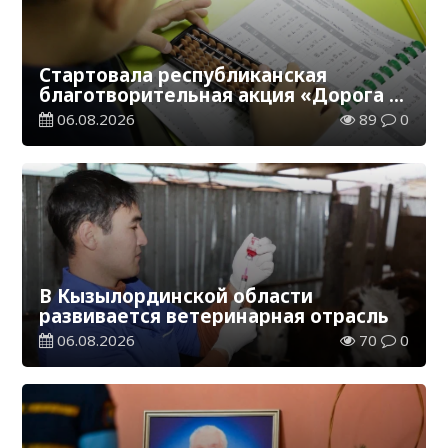
Стартовала республиканская
благотворительная акция «Дорога в
школу»
06.08.2026
89
0
В Кызылординской области
развивается ветеринарная отрасль
06.08.2026
70
0