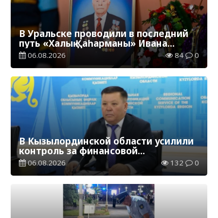
В Уральске проводили в последний
путь «Халық Қаһарманы» Ивана
Степановича Гапича
06.08.2026
84
0
В Кызылординской области усилили
контроль за финансовой
дисциплиной
06.08.2026
132
0