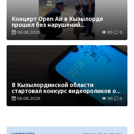
Концерт Open Air в Кызылорде
прошел без нарушений
общественного порядка
06.08.2026
89
0
В Кызылординской области
стартовал конкурс видеороликов о
семейных ценностях и Конституции
06.08.2026
96
0