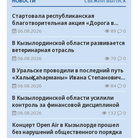
НОВОСТИ
СВЕЖИЙ ВЫПУСК
Стартовала республиканская
благотворительная акция «Дорога в
школу»
06.08.2026
89
0
В Кызылординской области развивается
ветеринарная отрасль
06.08.2026
70
0
В Уральске проводили в последний путь
«Халық Қаһарманы» Ивана Степановича
Гапича
06.08.2026
84
0
В Кызылординской области усилили
контроль за финансовой дисциплиной
06.08.2026
132
0
Концерт Open Air в Кызылорде прошел
без нарушений общественного порядка