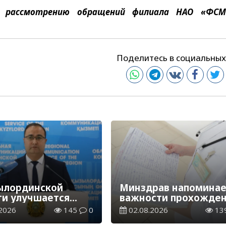
 рассмотрению обращений
филиала НАО «ФСМ
Поделитесь в социальных
ылординской
Минздрав напоминае
ти улучшается
важности прохожде
тво медицинской
бесплатных скринин
2026
145
0
02.08.2026
13
щи
в возрасте от 30 до 7