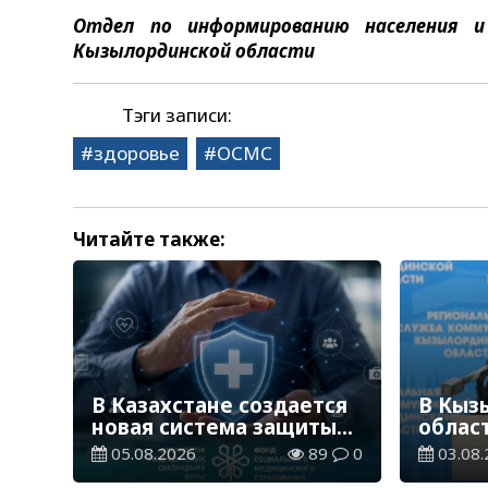
Отдел по информированию населения и
Кызылординской области
Тэги записи:
здоровье
ОСМС
Читайте также:
В Казахстане создается
В Кыз
новая система защиты
облас
средств ОСМС от
качес
05.08.2026
89
0
03.08.
необоснованных выплат
помо