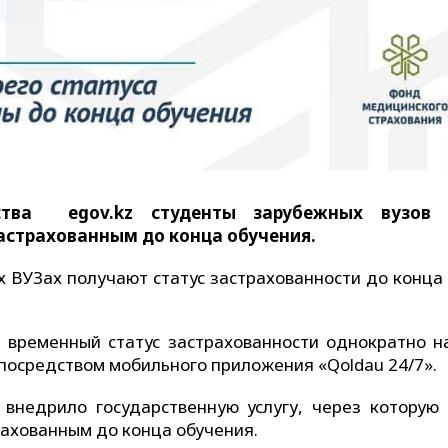
ства egov.kz студенты зарубежных вузов 
застрахованным до конца обучения.
 ВУЗах получают статус застрахованности до конца 
 временный статус застрахованности однократно н
 посредством мобильного приложения «Qoldau 24/7».
 внедрило государственную услугу, через которую
трахованным до конца обучения.