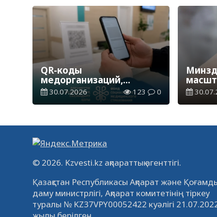
QR-коды
Минзд
медорганизаций,
масшт
персональный профиль
перин
30.07.2026
123
0
30.07.
пациента, оценка
Казах
качества – как
усиливается «народный
контроль» в
здравоохранении
© 2026. Kzvesti.kz ақпараттық агенттігі.
Қазақстан Республикасы Ақпарат және Қоғамды
даму министрлігі, Ақпарат комитетінің тіркеу
туралы № KZ37VPY00052422 куәлігі 21.07.202
жылы берілген.