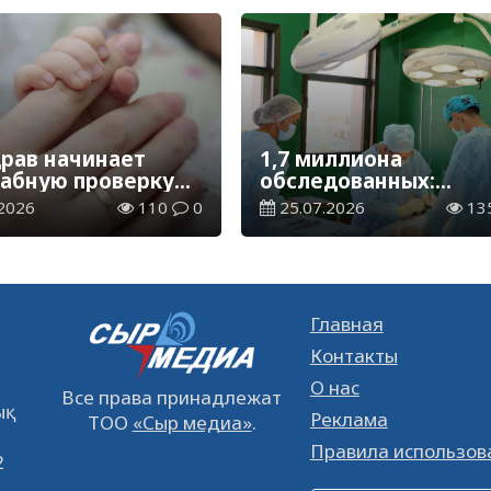
лет
рав начинает
1,7 миллиона
абную проверку
обследованных:
атальных центров
Минздрав усиливает
2026
110
0
25.07.2026
13
стана
раннее выявление
болезней сердца
Главная
Контакты
О нас
Все права принадлежат
қ
Реклама
ТОО
«Сыр медиа»
.
Правила использов
2