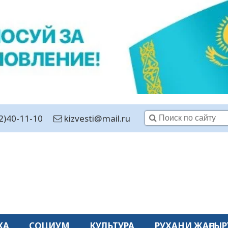
2)40-11-10
kizvesti@mail.ru
КА
СОЦИУМ
КУЛЬТУРА
РУХАНИ ЖАҢҒЫР