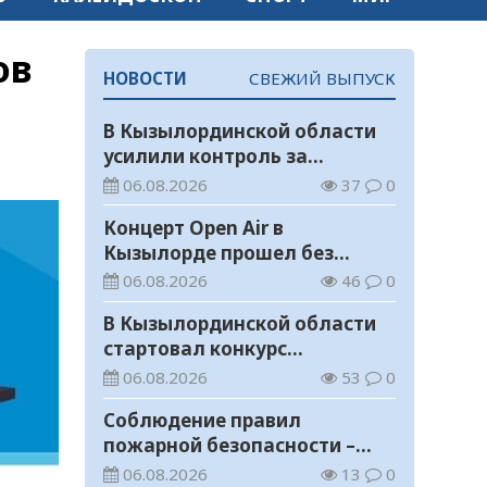
ов
НОВОСТИ
СВЕЖИЙ ВЫПУСК
В Кызылординской области
усилили контроль за
финансовой дисциплиной
06.08.2026
37
0
Концерт Open Air в
Кызылорде прошел без
нарушений общественного
06.08.2026
46
0
порядка
В Кызылординской области
стартовал конкурс
видеороликов о семейных
06.08.2026
53
0
ценностях и Конституции
Соблюдение правил
пожарной безопасности –
обязанность каждого
06.08.2026
13
0