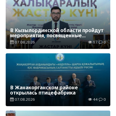
В Кызылординской области пройдут
мероприятия, посвященные
Международному дню молодежи
07.08.2026
17
0
В Жанакорганском районе
открылась птицефабрика
07.08.2026
44
0