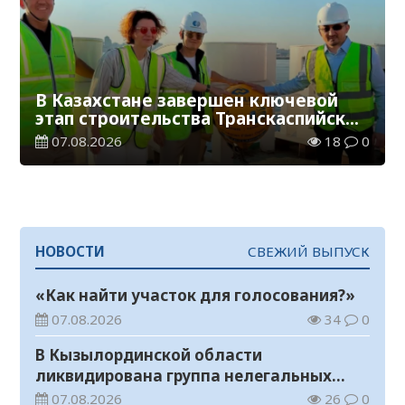
В Казахстане завершен ключевой
этап строительства Транскаспийской
волоконно-оптической линии связи
07.08.2026
18
0
НОВОСТИ
СВЕЖИЙ ВЫПУСК
«Как найти участок для голосования?»
07.08.2026
34
0
В Кызылординской области
ликвидирована группа нелегальных
добытчиков золота
07.08.2026
26
0