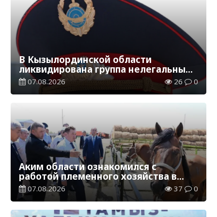
В Кызылординской области
ликвидирована группа нелегальных
добытчиков золота
07.08.2026
26
0
Аким области ознакомился с
работой племенного хозяйства в
Жанакорганском районе
07.08.2026
37
0