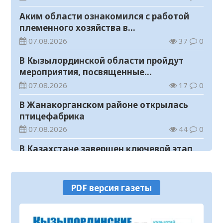
Аким области ознакомился с работой
племенного хозяйства в
Жанакорганском районе
07.08.2026
37
0
В Кызылординской области пройдут
мероприятия, посвященные
Международному дню молодежи
07.08.2026
17
0
В Жанакорганском районе открылась
птицефабрика
07.08.2026
44
0
В Казахстане завершен ключевой этап
строительства Транскаспийской
волоконно-оптической линии связи
07.08.2026
18
0
PDF версия газеты
В городище Сауран начались научно-
реставрационные работы
07.08.2026
55
0