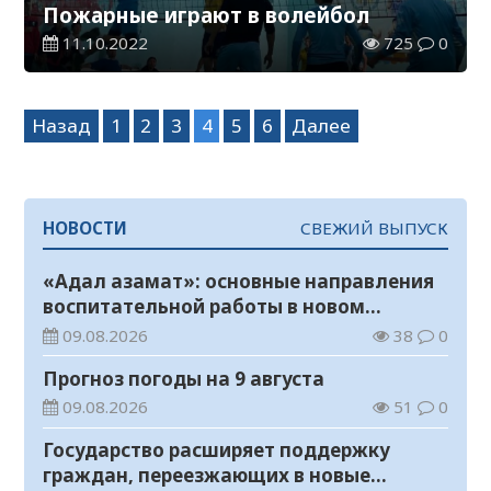
Пожарные играют в волейбол
11.10.2022
725
0
Навигация
Назад
1
2
3
4
5
6
Далее
по
записям
НОВОСТИ
СВЕЖИЙ ВЫПУСК
«Адал азамат»: основные направления
воспитательной работы в новом
учебном году
09.08.2026
38
0
Прогноз погоды на 9 августа
09.08.2026
51
0
Государство расширяет поддержку
граждан, переезжающих в новые