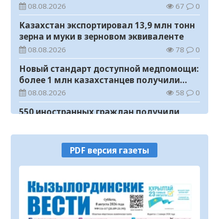
регионы для работы
08.08.2026
67
0
Казахстан экспортировал 13,9 млн тонн
зерна и муки в зерновом эквиваленте
08.08.2026
78
0
Новый стандарт доступной медпомощи:
более 1 млн казахстанцев получили
телемедицинские услуги
08.08.2026
58
0
550 иностранных граждан получили
образовательные гранты для обучения в
Казахстане
08.08.2026
90
0
PDF версия газеты
Министерство просвещения определило
сроки обучения и каникул на 2026-2027
учебный год
08.08.2026
114
0
Прогноз погоды на 8 августа
08.08.2026
67
0