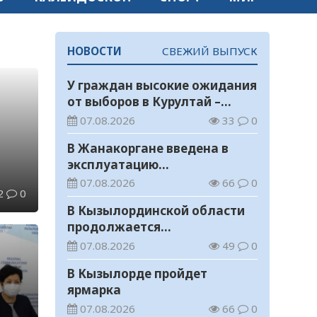
НОВОСТИ
СВЕЖИЙ ВЫПУСК
У граждан высокие ожидания
от выборов в Курултай –
опрос общественного мнения
07.08.2026
33
0
В Жанакоргане введена в
эксплуатацию
водораспределительная
07.08.2026
66
0
2
0
станция
В Кызылординской области
продолжается
экологическая акция «Таза
07.08.2026
49
0
Қазақстан»
В Кызылорде пройдет
ярмарка
07.08.2026
66
0