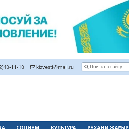
2)40-11-10
kizvesti@mail.ru
КА
СОЦИУМ
КУЛЬТУРА
РУХАНИ ЖАҢҒЫР