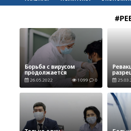
#РЕ
Борьба с вирусом
Ревак
продолжается
разре
казах
26.05.2022
1099
0
25.03.