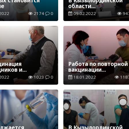
ых становится
В Кызылординской
ше
области
ревакцинировались 
2022
2174
0
09.02.2022
94
тысяч жителей
цинация
Работа по повторной
дников и
вакцинации
ющихся
продолжается
2022
1023
0
18.01.2022
118
ординского
рситета имени
т ата
лжается
В Кызылординской