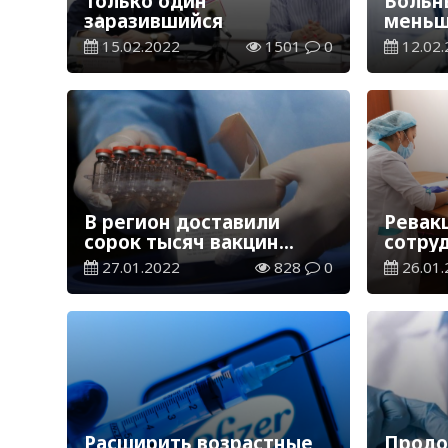
Только один
Больн
заразившийся
мень
15.02.2022
1501
0
12.02.
В регион доставили
Ревак
сорок тысяч вакцин
сотру
«SINOVAC»
обуча
27.01.2022
828
0
26.01.
Кызыл
униве
Коркы
Расширить возрастные
Продо