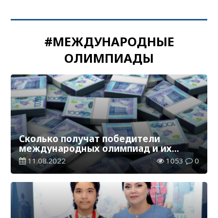
#МЕЖДУНАРОДНЫЕ
ОЛИМПИАДЫ
Сколько получат победители
международных олимпиад и их
педагоги?
11.08.2022
1053
0