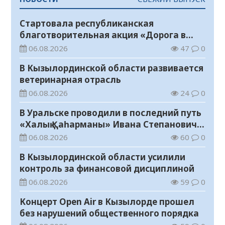
Стартовала республиканская
благотворительная акция «Дорога в
школу»
06.08.2026
47
0
В Кызылординской области развивается
ветеринарная отрасль
06.08.2026
24
0
В Уральске проводили в последний путь
«Халық Қаһарманы» Ивана Степановича
Гапича
06.08.2026
60
0
В Кызылординской области усилили
контроль за финансовой дисциплиной
06.08.2026
59
0
Концерт Open Air в Кызылорде прошел
без нарушений общественного порядка