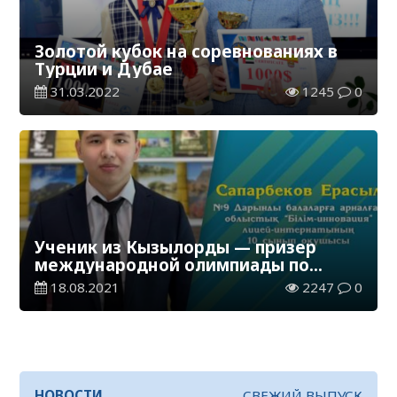
Золотой кубок на соревнованиях в
Турции и Дубае
31.03.2022
1245
0
Ученик из Кызылорды — призер
международной олимпиады по
географии
18.08.2021
2247
0
НОВОСТИ
СВЕЖИЙ ВЫПУСК