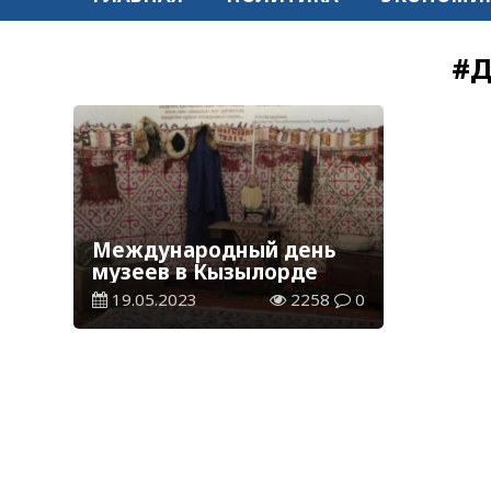
#Д
Международный день
музеев в Кызылорде
19.05.2023
2258
0