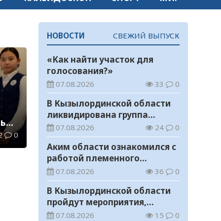
НОВОСТИ
СВЕЖИЙ ВЫПУСК
«Как найти участок для
голосования?»
07.08.2026
33
0
В Кызылординской области
ликвидирована группа
ь
нелегальных добытчиков
07.08.2026
24
0
2
0
золота
Аким области ознакомился с
работой племенного
хозяйства в Жанакорганском
07.08.2026
36
0
районе
В Кызылординской области
пройдут мероприятия,
посвященные
07.08.2026
15
0