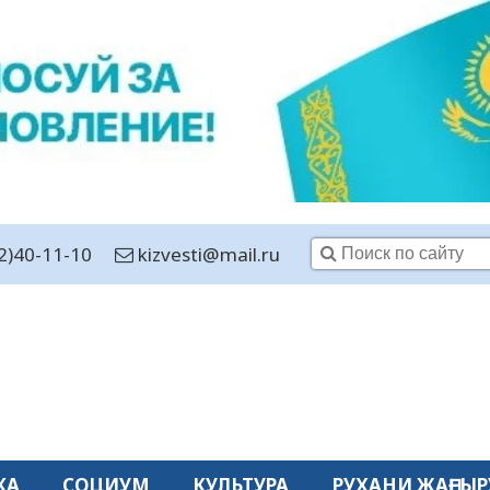
2)40-11-10
kizvesti@mail.ru
КА
СОЦИУМ
КУЛЬТУРА
РУХАНИ ЖАҢҒЫР