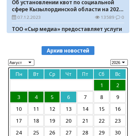
Об установлении квот по социальной
04.08.2026
148
0
сфере Кызылординской области на 2024
Полицейские напомнили школьникам о
год
07.12.2023
13589
0
правилах безопасности
ТОО «Сыр медиа» предоставляет услуги
04.08.2026
108
0
по размещению предвыборных
В Астане стартовала 3-я
агитационных материалов кандидатов
07.10.2023
12109
0
Международная олимпиада по
в пилотные выборы акимов районов в
Архив новостей
искусственному интеллекту IOAI 2026
Объявление
04.08.2026
87
0
областной газете «Кызылординские
вести»
06.10.2023
46422
0
Сборная Казахстана показала
Пн
Вт
Ср
Чт
Пт
Сб
Вс
исторический результат на
Объявление
Международной олимпиаде по
04.08.2026
83
0
06.10.2023
47083
0
1
2
лингвистике
Прогноз погоды на 4 августа
К сведению
3
4
5
6
7
8
9
04.08.2026
84
0
30.09.2023
45272
0
10
11
12
13
14
15
16
Требуется корреспондент
17
18
19
20
21
22
23
20.06.2023
11781
0
24
25
26
27
28
29
30
В Кызылорде пройдет концерт памяти