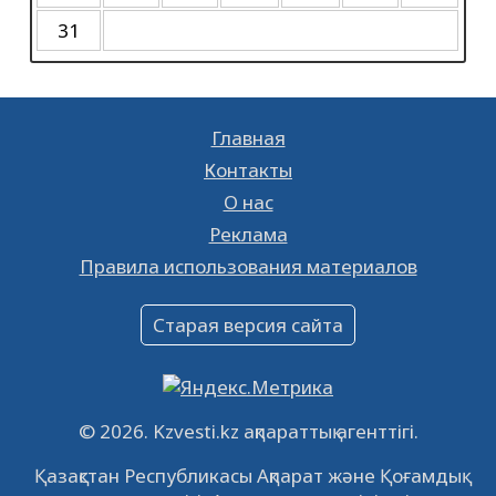
Батырхана Шукенова
31
17.05.2023
14330
0
К сведению
28.01.2023
18692
0
Главная
Ищешь работу? Тогда тебе к нам!
Контакты
26.01.2023
16364
0
О нас
Реклама
Объявление
Правила использования материалов
16.12.2022
61022
0
Объявление
Старая версия сайта
09.12.2022
64097
0
Свободные рабочие места
22.11.2022
16423
0
© 2026. Kzvesti.kz ақпараттық агенттігі.
IPO «КазМунайГаз»: компания проведет
Қазақстан Республикасы Ақпарат және Қоғамдық
встречу с инвесторами в Кызылорде 22