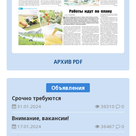
04.08.2026
100
0
Назначен военный прокурор
Кызылординского гарнизона Главной
военной прокуратуры
04.08.2026
445
0
Руслан Рустемов назначен советником
акима Кызылординской области
04.08.2026
117
0
АРХИВ PDF
Началось строительство автодороги
«Кызылорда – Саксаульск»
04.08.2026
224
0
Объявления
Предотвращение пожаров – общая
Срочно требуются
задача
31.01.2024
36310
0
04.08.2026
116
0
Внимание, вакансии!
На берегу Сырдарьи укрепляют
17.01.2024
36467
0
защитную дамбу