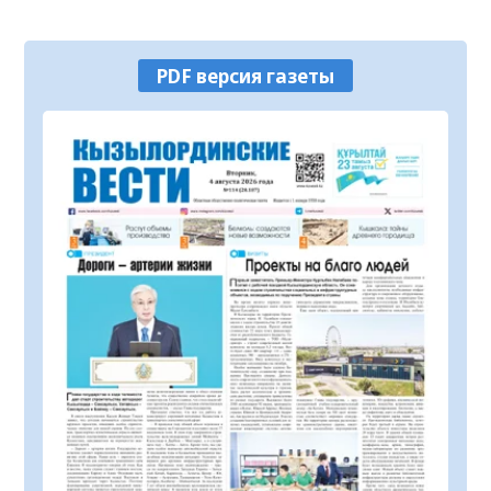
Комитета по правовой статистике и
специальным учетам по
05.08.2026
82
0
Кызылординской области
PDF версия газеты
В Кызылординской области
продолжается борьба с финансовыми
пирамидами
05.08.2026
126
0
МЧС призывает граждан соблюдать
правила безопасности на воде
05.08.2026
50
0
Продолжается конкурс на присуждение
премий для НПО
05.08.2026
40
0
Прогноз погоды на 5 августа
05.08.2026
32
0
72,3% казахстанцев готовы
проголосовать за новый Курултай