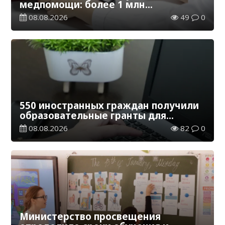
медпомощи: более 1 млн
казахстанцев получили
08.08.2026
49
0
телемедицинские услуги
550 иностранных граждан получили
образовательные гранты для
обучения в Казахстане
08.08.2026
82
0
Министерство просвещения