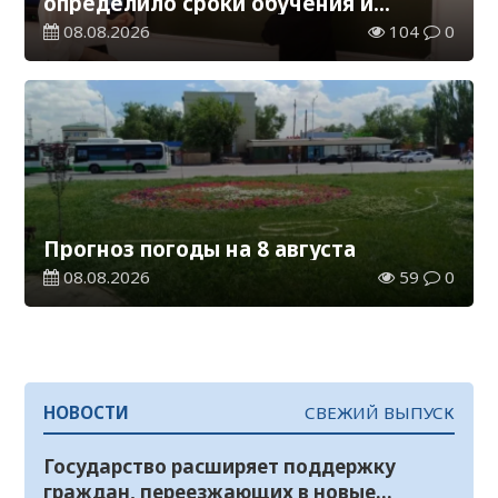
определило сроки обучения и
каникул на 2026-2027 учебный год
08.08.2026
104
0
Прогноз погоды на 8 августа
08.08.2026
59
0
НОВОСТИ
СВЕЖИЙ ВЫПУСК
Государство расширяет поддержку
граждан, переезжающих в новые