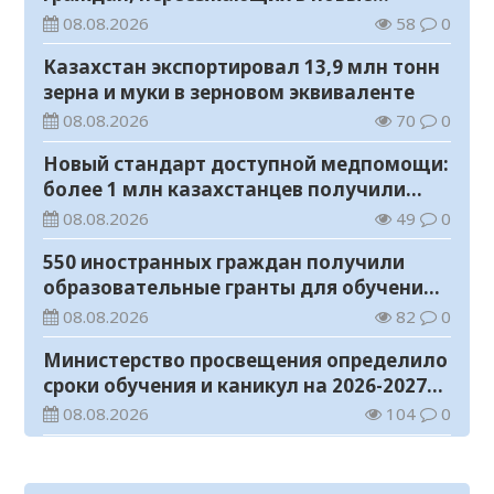
регионы для работы
08.08.2026
58
0
Казахстан экспортировал 13,9 млн тонн
зерна и муки в зерновом эквиваленте
08.08.2026
70
0
Новый стандарт доступной медпомощи:
более 1 млн казахстанцев получили
телемедицинские услуги
08.08.2026
49
0
550 иностранных граждан получили
образовательные гранты для обучения в
Казахстане
08.08.2026
82
0
Министерство просвещения определило
сроки обучения и каникул на 2026-2027
учебный год
08.08.2026
104
0
Прогноз погоды на 8 августа
08.08.2026
59
0