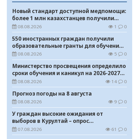
Новый стандарт доступной медпомощи:
более 1 млн казахстанцев получили
телемедицинские услуги
08.08.2026
1
0
550 иностранных граждан получили
образовательные гранты для обучения в
Казахстане
08.08.2026
5
0
Министерство просвещения определило
сроки обучения и каникул на 2026-2027
учебный год
08.08.2026
14
0
Прогноз погоды на 8 августа
08.08.2026
9
0
У граждан высокие ожидания от
выборов в Курултай – опрос
общественного мнения
07.08.2026
61
0