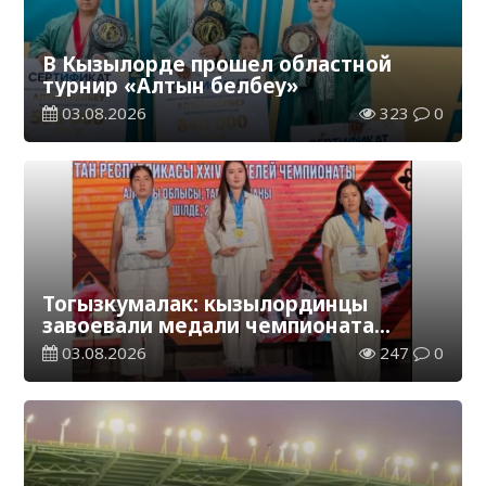
В Кызылорде прошел областной
турнир «Алтын белбеу»
03.08.2026
323
0
Тогызкумалак: кызылординцы
завоевали медали чемпионата
Казахстана
03.08.2026
247
0