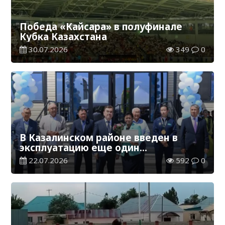
Победа «Кайсара» в полуфинале
Кубка Казахстана
30.07.2026
349
0
В Казалинском районе введен в
эксплуатацию еще один
физкультурно-оздоровительный
22.07.2026
592
0
комплекс