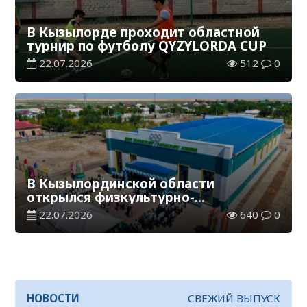
В Кызылорде проходит областной
турнир по футболу QYZYLORDA CUP
22.07.2026
512
0
В Кызылординской области
открылся физкультурно-
оздоровительный комплекс
22.07.2026
640
0
НОВОСТИ
СВЕЖИЙ ВЫПУСК