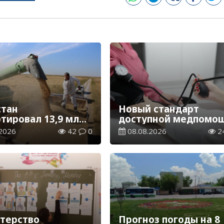
стан
Новый стандарт
ртировал 13,9 млн
доступной медпомощ
ерна и муки в
более 1 млн
2026
42
0
08.08.2026
2
вом эквиваленте
казахстанцев получи
телемедицинские
услуги
терство
Прогноз погоды на 8