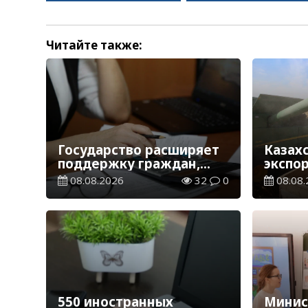
Читайте также:
Государство расширяет
Казах
поддержку граждан,
экспо
переезжающих в новые
тонн з
08.08.2026
32
0
08.08.
регионы для работы
зерно
550 иностранных
Минис