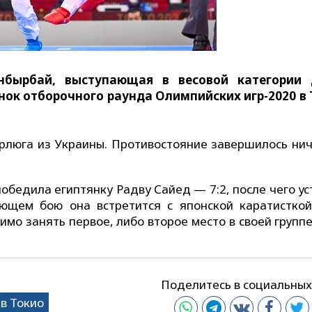
нбырбай, выступающая в весовой категории 
нок отборочного раунда Олимпийских игр-2020 в 
рлюга из Украины. Противостояние завершилось нич
бедила египтянку Радву Сайед — 7:2, после чего ус
ующем бою она встретится с японской каратистко
мо занять первое, либо второе место в своей группе
Поделитесь в социальных
в Токио