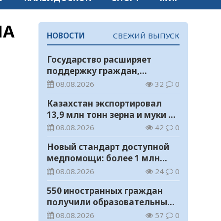
НА
НОВОСТИ
СВЕЖИЙ ВЫПУСК
Государство расширяет
поддержку граждан,
переезжающих в новые
08.08.2026
32
0
регионы для работы
Казахстан экспортировал
13,9 млн тонн зерна и муки в
зерновом эквиваленте
08.08.2026
42
0
Новый стандарт доступной
медпомощи: более 1 млн
казахстанцев получили
08.08.2026
24
0
телемедицинские услуги
550 иностранных граждан
получили образовательные
гранты для обучения в
08.08.2026
57
0