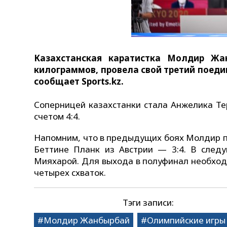
Казахстанская каратистка Молдир Жа
килограммов, провела свой третий поеди
сообщает Sports.kz.
Соперницей казахстанки стала Анжелика Те
счетом 4:4.
Напомним, что в предыдущих боях Молдир по
Беттине Планк из Австрии — 3:4. В след
Мияхарой. Для выхода в полуфинал необходи
четырех схваток.
Тэги записи:
Молдир Жанбырбай
Олимпийские игры 