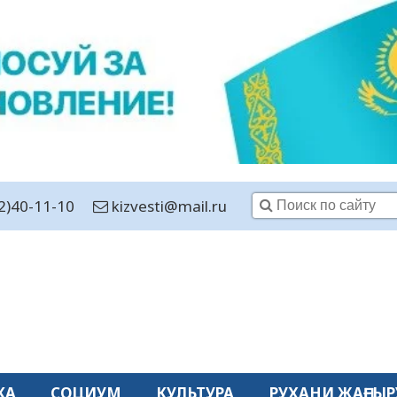
2)40-11-10
kizvesti@mail.ru
КА
СОЦИУМ
КУЛЬТУРА
РУХАНИ ЖАҢҒЫР