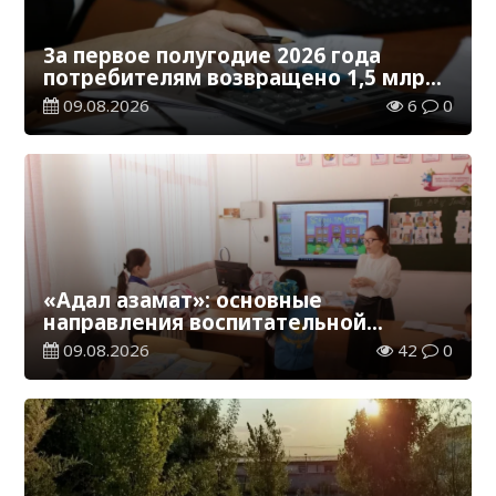
За первое полугодие 2026 года
потребителям возвращено 1,5 млрд
тенге
09.08.2026
6
0
«Адал азамат»: основные
направления воспитательной
работы в новом учебном году
09.08.2026
42
0