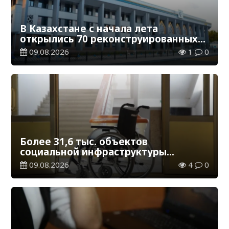
В Казахстане с начала лета
открылись 70 реконструированных
железнодорожных вокзалов
09.08.2026
1
0
Более 31,6 тыс. объектов
социальной инфраструктуры
адаптированы для лиц с
09.08.2026
4
0
инвалидностью