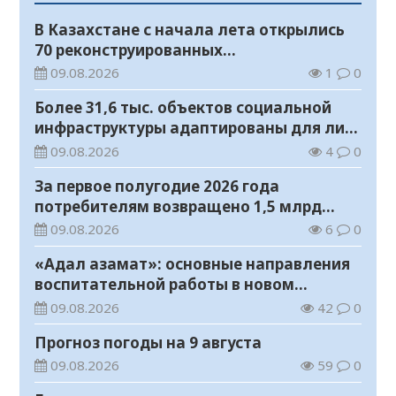
В Казахстане с начала лета открылись
70 реконструированных
железнодорожных вокзалов
09.08.2026
1
0
Более 31,6 тыс. объектов социальной
инфраструктуры адаптированы для лиц
с инвалидностью
09.08.2026
4
0
За первое полугодие 2026 года
потребителям возвращено 1,5 млрд
тенге
09.08.2026
6
0
«Адал азамат»: основные направления
воспитательной работы в новом
учебном году
09.08.2026
42
0
Прогноз погоды на 9 августа
09.08.2026
59
0