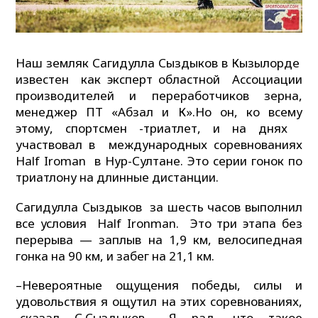
Наш земляк Сагидулла Сыздыков в Кызылорде
известен как эксперт областной Ассоциации
производителей и переработчиков зерна,
менеджер ПТ «Абзал и К».Но он, ко всему
этому, спортсмен -триатлет, и на днях
участвовал в международных соревнованиях
Half Iroman в Нур-Султане. Это серии гонок по
триатлону на длинные дистанции.
Сагидулла Сыздыков за шесть часов выполнил
все условия Half Ironman. Это три этапа без
перерыва — заплыв на 1,9 км, велосипедная
гонка на 90 км, и забег на 21,1 км.
–Невероятные ощущения победы, силы и
удовольствия я ощутил на этих соревнованиях,
-сказал С.Сыздыков. –Я рад, что такое