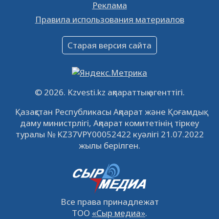
Реклама
Объявление
Правила использования материалов
16.12.2022
61056
0
Объявление
Старая версия сайта
09.12.2022
64127
0
Свободные рабочие места
22.11.2022
16445
0
© 2026. Kzvesti.kz ақпараттық агенттігі.
IPO «КазМунайГаз»: компания проведет
Қазақстан Республикасы Ақпарат және Қоғамдық
встречу с инвесторами в Кызылорде 22
даму министрлігі, Ақпарат комитетінің тіркеу
ноября
21.11.2022
14951
0
туралы № KZ37VPY00052422 куәлігі 21.07.2022
жылы берілген.
Все права принадлежат
ТОО
«Сыр медиа»
.