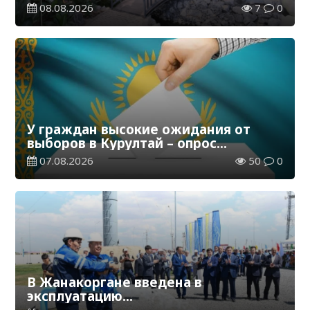
08.08.2026
7
0
У граждан высокие ожидания от
выборов в Курултай – опрос
общественного мнения
07.08.2026
50
0
В Жанакоргане введена в
эксплуатацию
водораспределительная станция