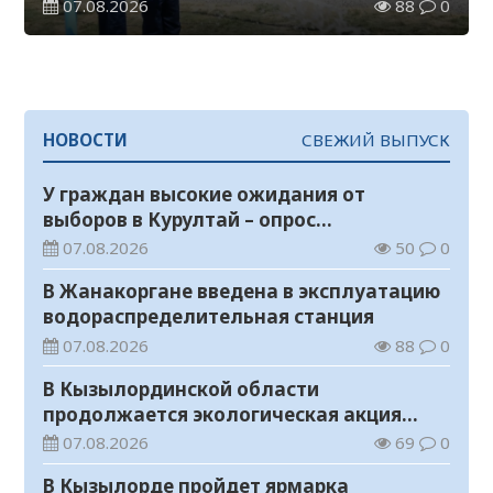
07.08.2026
88
0
НОВОСТИ
СВЕЖИЙ ВЫПУСК
У граждан высокие ожидания от
выборов в Курултай – опрос
общественного мнения
07.08.2026
50
0
В Жанакоргане введена в эксплуатацию
водораспределительная станция
07.08.2026
88
0
В Кызылординской области
продолжается экологическая акция
«Таза Қазақстан»
07.08.2026
69
0
В Кызылорде пройдет ярмарка