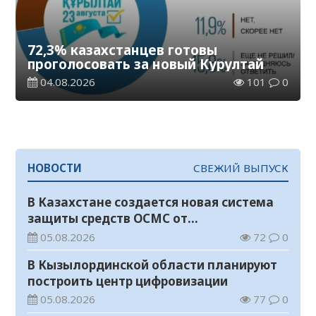
72,3% казахстанцев готовы
проголосовать за новый Курултай
04.08.2026
101
0
НОВОСТИ
СВЕЖИЙ ВЫПУСК
В Казахстане создается новая система
защиты средств ОСМС от
необоснованных выплат
05.08.2026
72
0
В Кызылординской области планируют
построить центр цифровизации
05.08.2026
77
0