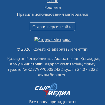
О нас
Реклама
Объявление
Правила использования материалов
16.12.2022
61022
0
Объявление
Старая версия сайта
09.12.2022
64097
0
Свободные рабочие места
22.11.2022
16423
0
© 2026. Kzvesti.kz ақпараттық агенттігі.
IPO «КазМунайГаз»: компания проведет
Қазақстан Республикасы Ақпарат және Қоғамдық
встречу с инвесторами в Кызылорде 22
даму министрлігі, Ақпарат комитетінің тіркеу
ноября
21.11.2022
14929
0
туралы № KZ37VPY00052422 куәлігі 21.07.2022
жылы берілген.
Все права принадлежат