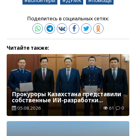
волонтеры
ДУМК
помощь
Поделитесь в социальных сетях:
Читайте также:
Прокуроры Казахстана представили
собственные ИИ-разработки
мировому эксперту Кай-Фу Ли
05.08.2026
61
0