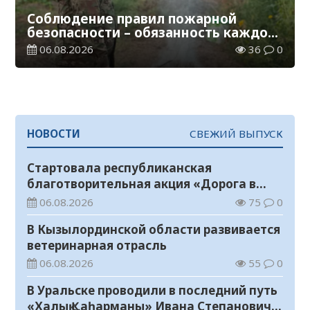
Соблюдение правил пожарной
безопасности – обязанность каждого
гражданина
06.08.2026
36
0
НОВОСТИ
СВЕЖИЙ ВЫПУСК
Стартовала республиканская
благотворительная акция «Дорога в
школу»
06.08.2026
75
0
В Кызылординской области развивается
ветеринарная отрасль
06.08.2026
55
0
В Уральске проводили в последний путь
«Халық Қаһарманы» Ивана Степановича