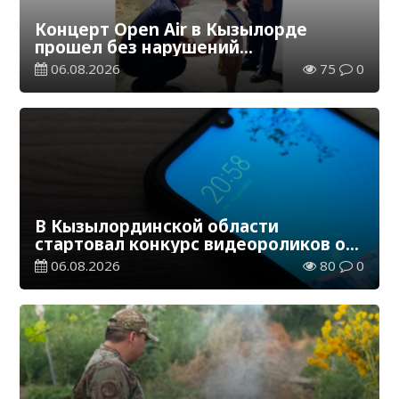
Концерт Open Air в Кызылорде
прошел без нарушений
общественного порядка
06.08.2026
75
0
В Кызылординской области
стартовал конкурс видеороликов о
семейных ценностях и Конституции
06.08.2026
80
0