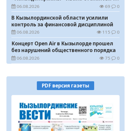
Гапича
06.08.2026
69
0
В Кызылординской области усилили
контроль за финансовой дисциплиной
06.08.2026
115
0
Концерт Open Air в Кызылорде прошел
без нарушений общественного порядка
06.08.2026
75
0
В Кызылординской области стартовал
конкурс видеороликов о семейных
ценностях и Конституции
06.08.2026
80
0
PDF версия газеты
Соблюдение правил пожарной
безопасности – обязанность каждого
гражданина
06.08.2026
36
0
Состоялось заседание республиканской
комиссии по присуждению