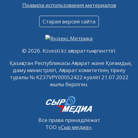
Правила использования материалов
16.12.2022
61035
0
Объявление
Старая версия сайта
09.12.2022
64106
0
Свободные рабочие места
22.11.2022
16430
0
© 2026. Kzvesti.kz ақпараттық агенттігі.
IPO «КазМунайГаз»: компания проведет
Қазақстан Республикасы Ақпарат және Қоғамдық
встречу с инвесторами в Кызылорде 22
даму министрлігі, Ақпарат комитетінің тіркеу
ноября
21.11.2022
14939
0
туралы № KZ37VPY00052422 куәлігі 21.07.2022
жылы берілген.
Все права принадлежат
ТОО
«Сыр медиа»
.