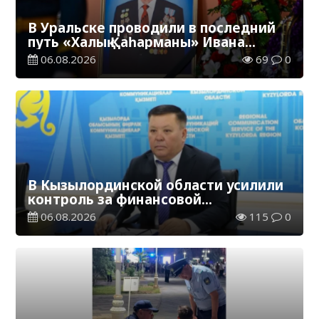
В Уральске проводили в последний
путь «Халық Қаһарманы» Ивана
Степановича Гапича
06.08.2026
69
0
В Кызылординской области усилили
контроль за финансовой
дисциплиной
06.08.2026
115
0