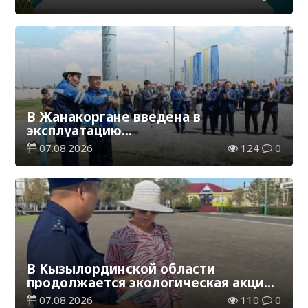
В Жанакоргане введена в
эксплуатацию
водораспределительная станция
07.08.2026
124
0
В Кызылординской области
продолжается экологическая акция
«Таза Қазақстан»
07.08.2026
110
0