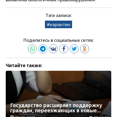
Тэги записи:
карантин
Поделитесь в социальных сетях:
Читайте также:
Государство расширяет поддержку
граждан, переезжающих в новые
регионы для работы
08.08.2026
66
0