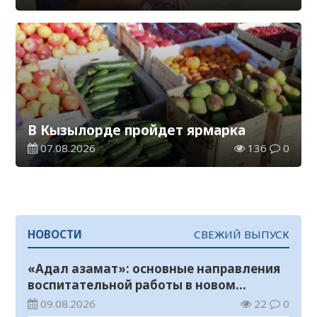
В Кызылорде пройдет ярмарка
07.08.2026
136
0
НОВОСТИ
СВЕЖИЙ ВЫПУСК
«Адал азамат»: основные направления
воспитательной работы в новом
учебном году
09.08.2026
22
0