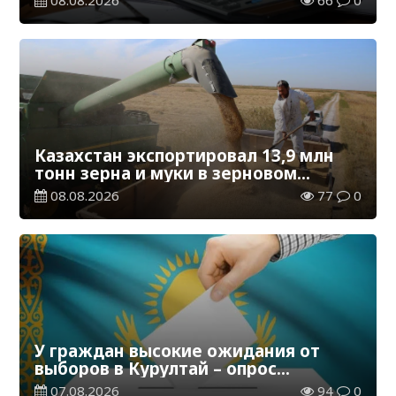
Казахстан экспортировал 13,9 млн
тонн зерна и муки в зерновом
эквиваленте
08.08.2026
77
0
У граждан высокие ожидания от
выборов в Курултай – опрос
общественного мнения
07.08.2026
94
0