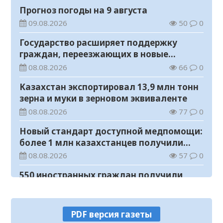
Прогноз погоды на 9 августа
09.08.2026
50
0
Государство расширяет поддержку
граждан, переезжающих в новые
регионы для работы
08.08.2026
66
0
Казахстан экспортировал 13,9 млн тонн
зерна и муки в зерновом эквиваленте
08.08.2026
77
0
Новый стандарт доступной медпомощи:
более 1 млн казахстанцев получили
телемедицинские услуги
08.08.2026
57
0
550 иностранных граждан получили
образовательные гранты для обучения в
Казахстане
08.08.2026
89
0
PDF версия газеты
Министерство просвещения определило