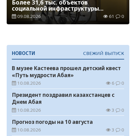
Более 31,6 тыс. объектов
социальной инфраструктуры
адаптированы для лиц с
09.08.2026
61
0
инвалидностью
НОВОСТИ
СВЕЖИЙ ВЫПУСК
В музее Кастеева прошел детский квест
«Путь мудрости Абая»
10.08.2026
6
0
Президент поздравил казахстанцев с
Днем Абая
10.08.2026
3
0
Прогноз погоды на 10 августа
10.08.2026
3
0