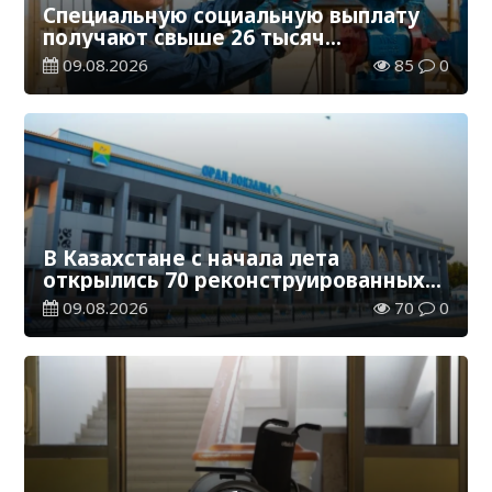
Специальную социальную выплату
получают свыше 26 тысяч
работников, занятых во вредных
09.08.2026
85
0
условиях труда
В Казахстане с начала лета
открылись 70 реконструированных
железнодорожных вокзалов
09.08.2026
70
0