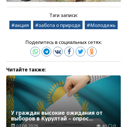
Тэги записи:
акция
забота о природе
Молодежь
Поделитесь в социальных сетях:
Читайте также:
У граждан высокие ожидания от
выборов в Курултай – опрос
общественного мнения
07.08.2026
40
0