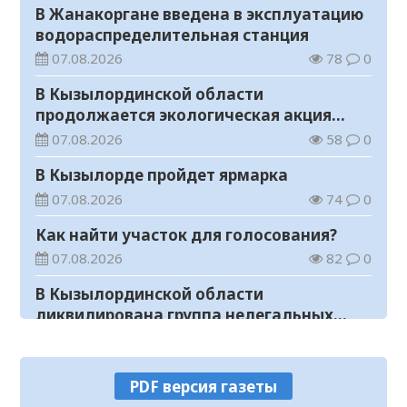
В Жанакоргане введена в эксплуатацию
водораспределительная станция
07.08.2026
78
0
В Кызылординской области
продолжается экологическая акция
«Таза Қазақстан»
07.08.2026
58
0
В Кызылорде пройдет ярмарка
07.08.2026
74
0
Как найти участок для голосования?
07.08.2026
82
0
В Кызылординской области
ликвидирована группа нелегальных
добытчиков золота
07.08.2026
70
0
Аким области ознакомился с работой
PDF версия газеты
племенного хозяйства в