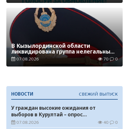
В Кызылординской области
ликвидирована группа нелегальных
добытчиков золота
07.08.2026
70
0
НОВОСТИ
СВЕЖИЙ ВЫПУСК
У граждан высокие ожидания от
выборов в Курултай – опрос
общественного мнения
07.08.2026
40
0