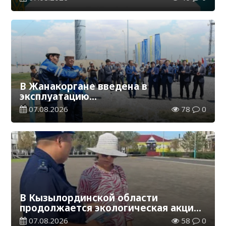
В Жанакоргане введена в
эксплуатацию
водораспределительная станция
07.08.2026
78
0
В Кызылординской области
продолжается экологическая акция
«Таза Қазақстан»
07.08.2026
58
0