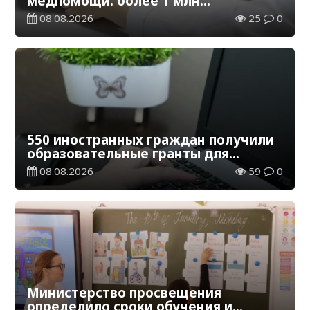
медпомощи: более 1 млн
казахстанцев получили
08.08.2026
25
0
телемедицинские услуги
550 иностранных граждан получили
образовательные гранты для
обучения в Казахстане
08.08.2026
59
0
Министерство просвещения
определило сроки обучения и