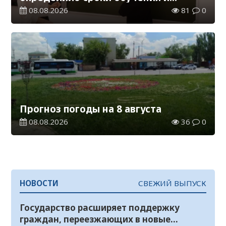
каникул на 2026-2027 учебный год
08.08.2026
81
0
Прогноз погоды на 8 августа
08.08.2026
36
0
НОВОСТИ
СВЕЖИЙ ВЫПУСК
Государство расширяет поддержку
граждан, переезжающих в новые