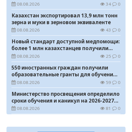
регионы для работы
08.08.2026
34
0
Казахстан экспортировал 13,9 млн тонн
зерна и муки в зерновом эквиваленте
08.08.2026
43
0
Новый стандарт доступной медпомощи:
более 1 млн казахстанцев получили
телемедицинские услуги
08.08.2026
25
0
550 иностранных граждан получили
образовательные гранты для обучения в
Казахстане
08.08.2026
59
0
Министерство просвещения определило
сроки обучения и каникул на 2026-2027
учебный год
08.08.2026
81
0
Прогноз погоды на 8 августа
08.08.2026
36
0