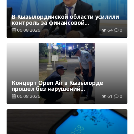
В Кызылординской области усилили
контроль за финансовой
дисциплиной
06.08.2026
64
0
Концерт Open Air в Кызылорде
прошел без нарушений
общественного порядка
06.08.2026
61
0