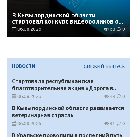
В Кызылординской области
стартовал конкурс видеороликов о
семейных ценностях и Конституции
06.08.2026
68
0
НОВОСТИ
СВЕЖИЙ ВЫПУСК
Стартовала республиканская
благотворительная акция «Дорога в
школу»
06.08.2026
49
0
В Кызылординской области развивается
ветеринарная отрасль
06.08.2026
31
0
В Уральске проводили в последний путь