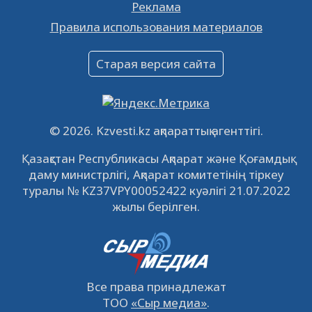
Реклама
Объявление
Правила использования материалов
16.12.2022
61031
0
Объявление
Старая версия сайта
09.12.2022
64104
0
Свободные рабочие места
22.11.2022
16428
0
© 2026. Kzvesti.kz ақпараттық агенттігі.
IPO «КазМунайГаз»: компания проведет
Қазақстан Республикасы Ақпарат және Қоғамдық
встречу с инвесторами в Кызылорде 22
даму министрлігі, Ақпарат комитетінің тіркеу
ноября
21.11.2022
14937
0
туралы № KZ37VPY00052422 куәлігі 21.07.2022
жылы берілген.
Все права принадлежат
ТОО
«Сыр медиа»
.