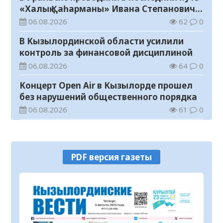
«Халық Қаһарманы» Ивана Степановича
Гапича
06.08.2026
62
0
В Кызылординской области усилили
контроль за финансовой дисциплиной
06.08.2026
64
0
Концерт Open Air в Кызылорде прошел
без нарушений общественного порядка
06.08.2026
61
0
В Кызылординской области стартовал
конкурс видеороликов о семейных
ценностях и Конституции
06.08.2026
68
0
PDF версия газеты
Соблюдение правил пожарной
безопасности – обязанность каждого
гражданина
06.08.2026
28
0
Состоялось заседание республиканской