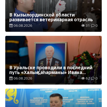
В Кызылординской области
развивается ветеринарная отрасль
06.08.2026
31
0
В Уральске проводили в последний
путь «Халық Қаһарманы» Ивана
Степановича Гапича
06.08.2026
62
0