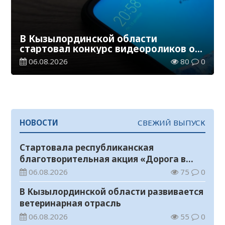
В Кызылординской области
стартовал конкурс видеороликов о
семейных ценностях и Конституции
06.08.2026
80
0
НОВОСТИ
СВЕЖИЙ ВЫПУСК
Стартовала республиканская
благотворительная акция «Дорога в
школу»
06.08.2026
75
0
В Кызылординской области развивается
ветеринарная отрасль
06.08.2026
55
0