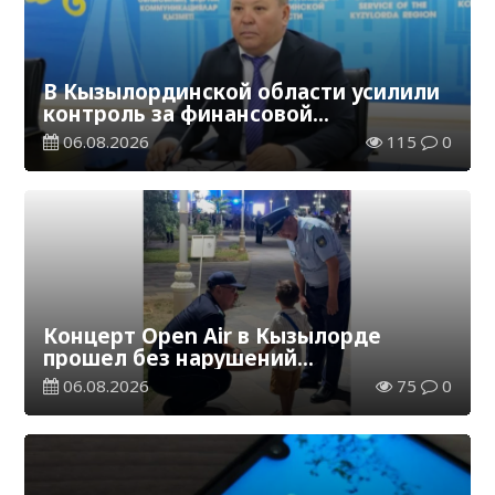
В Кызылординской области усилили
контроль за финансовой
дисциплиной
06.08.2026
115
0
Концерт Open Air в Кызылорде
прошел без нарушений
общественного порядка
06.08.2026
75
0