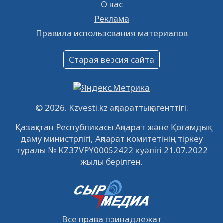
26.01.2023
16371
0
О нас
Реклама
Объявление
Правила использования материалов
16.12.2022
61035
0
Объявление
Старая версия сайта
09.12.2022
64106
0
Свободные рабочие места
22.11.2022
16430
0
© 2026. Kzvesti.kz ақпараттық агенттігі.
IPO «КазМунайГаз»: компания проведет
Қазақстан Республикасы Ақпарат және Қоғамдық
встречу с инвесторами в Кызылорде 22
даму министрлігі, Ақпарат комитетінің тіркеу
ноября
21.11.2022
14939
0
туралы № KZ37VPY00052422 куәлігі 21.07.2022
жылы берілген.
Все права принадлежат