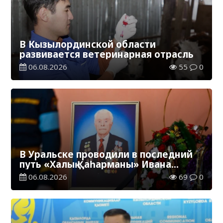
В Кызылординской области
развивается ветеринарная отрасль
06.08.2026
55
0
В Уральске проводили в последний
путь «Халық Қаһарманы» Ивана
Степановича Гапича
06.08.2026
69
0