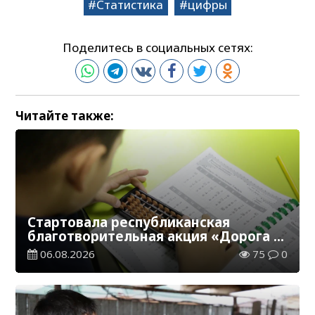
Статистика
цифры
Поделитесь в социальных сетях:
Читайте также:
Стартовала республиканская
благотворительная акция «Дорога в
школу»
06.08.2026
75
0