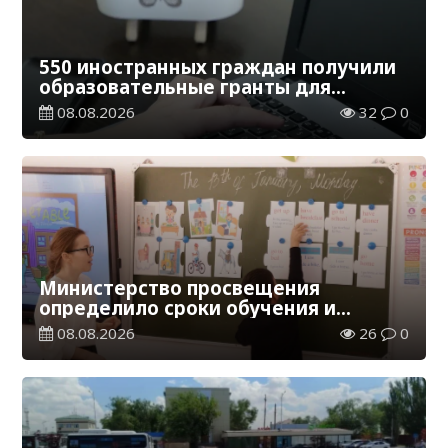
550 иностранных граждан получили
образовательные гранты для
обучения в Казахстане
08.08.2026
32
0
Министерство просвещения
определило сроки обучения и
каникул на 2026-2027 учебный год
08.08.2026
26
0