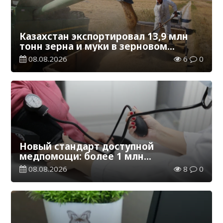
Казахстан экспортировал 13,9 млн
тонн зерна и муки в зерновом
эквиваленте
08.08.2026
6
0
Новый стандарт доступной
медпомощи: более 1 млн
казахстанцев получили
08.08.2026
8
0
телемедицинские услуги