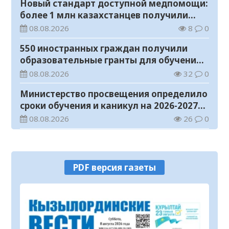
Новый стандарт доступной медпомощи:
более 1 млн казахстанцев получили
телемедицинские услуги
08.08.2026
8
0
550 иностранных граждан получили
образовательные гранты для обучения в
Казахстане
08.08.2026
32
0
Министерство просвещения определило
сроки обучения и каникул на 2026-2027
учебный год
08.08.2026
26
0
Прогноз погоды на 8 августа
08.08.2026
17
0
PDF версия газеты
У граждан высокие ожидания от
выборов в Курултай – опрос
общественного мнения
07.08.2026
66
0
В Жанакоргане введена в эксплуатацию