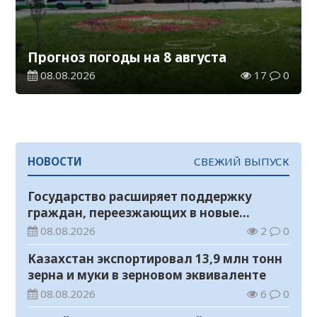
Прогноз погоды на 8 августа
08.08.2026
17
0
НОВОСТИ
СВЕЖИЙ ВЫПУСК
Государство расширяет поддержку
граждан, переезжающих в новые
регионы для работы
08.08.2026
2
0
Казахстан экспортировал 13,9 млн тонн
зерна и муки в зерновом эквиваленте
08.08.2026
6
0