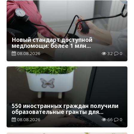
Новый стандарт доступной
медпомощи: более 1 млн
казахстанцев получили
08.08.2026
32
0
телемедицинские услуги
550 иностранных граждан получили
образовательные гранты для
обучения в Казахстане
08.08.2026
66
0