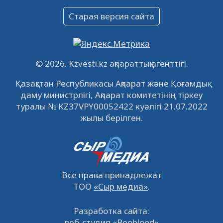
Объявление
Старая версия сайта
09.12.2022
64134
0
Свободные рабочие места
22.11.2022
16447
0
© 2026. Kzvesti.kz ақпараттық агенттігі.
IPO «КазМунайГаз»: компания проведет
Қазақстан Республикасы Ақпарат және Қоғамдық
встречу с инвесторами в Кызылорде 22
даму министрлігі, Ақпарат комитетінің тіркеу
ноября
21.11.2022
14952
0
туралы № KZ37VPY00052422 куәлігі 21.07.2022
жылы берілген.
Все права принадлежат
ТОО
«Сыр медиа»
.
Разработка сайта:
веб-студия «Beoblood»