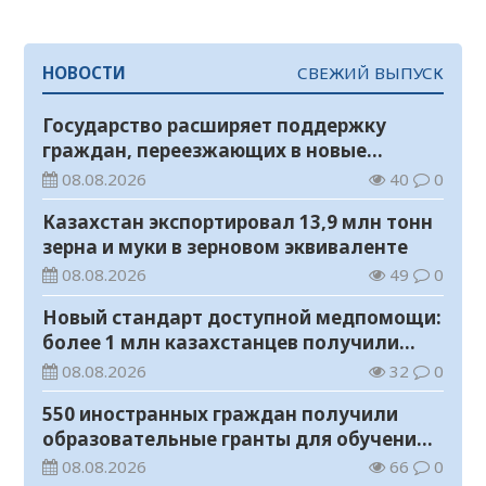
НОВОСТИ
СВЕЖИЙ ВЫПУСК
Государство расширяет поддержку
граждан, переезжающих в новые
регионы для работы
08.08.2026
40
0
Казахстан экспортировал 13,9 млн тонн
зерна и муки в зерновом эквиваленте
08.08.2026
49
0
Новый стандарт доступной медпомощи:
более 1 млн казахстанцев получили
телемедицинские услуги
08.08.2026
32
0
550 иностранных граждан получили
образовательные гранты для обучения в
Казахстане
08.08.2026
66
0