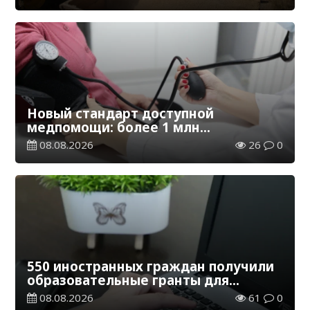
Новый стандарт доступной
медпомощи: более 1 млн
казахстанцев получили
08.08.2026
26
0
телемедицинские услуги
550 иностранных граждан получили
образовательные гранты для
обучения в Казахстане
08.08.2026
61
0