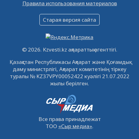
Правила использования материалов
16.12.2022
61062
0
Объявление
Старая версия сайта
09.12.2022
64134
0
Свободные рабочие места
22.11.2022
16447
0
© 2026. Kzvesti.kz ақпараттық агенттігі.
IPO «КазМунайГаз»: компания проведет
Қазақстан Республикасы Ақпарат және Қоғамдық
встречу с инвесторами в Кызылорде 22
даму министрлігі, Ақпарат комитетінің тіркеу
ноября
21.11.2022
14952
0
туралы № KZ37VPY00052422 куәлігі 21.07.2022
жылы берілген.
Все права принадлежат
ТОО
«Сыр медиа»
.