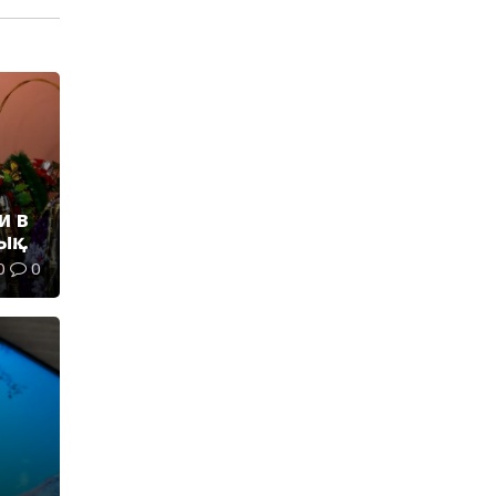
и в
ық
0
0