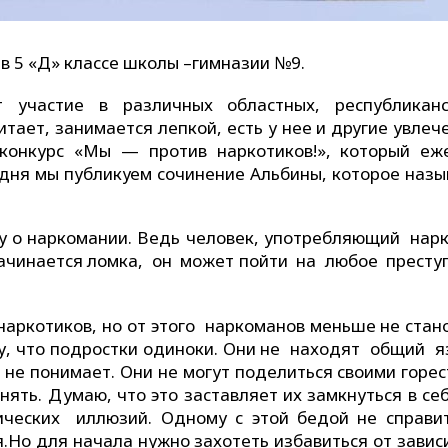
 5 «Д» классе школы –гимназии №9.
 участие в различных областных, республикан
ает, занимается лепкой, есть у нее и другие увлеч
 конкурс «Мы — против наркотиков!», который еж
дня мы публикуем сочинение Альбины, которое назы
шу о наркомании. Ведь человек, употребляющий нарк
ачинается ломка, он может пойти на любое престу
наркотиков, но от этого наркоманов меньше не стано
му, что подростки одиноки. Они не находят общий я
 не понимает. Они не могут поделиться своими горе
нять. Думаю, что это заставляет их замкнуться в се
ических иллюзий. Одному с этой бедой не справит
.Но для начала нужно захотеть избавиться от завис