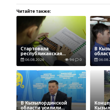
Читайте также:
Стартовала
В Кыз
республиканская
облас
благотворительная
ветер
06.08.2026
94
0
06.08.
акция «Дорога в школу»
В Кызылординской
Концер
области усилили
Кызыл