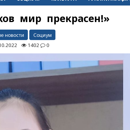
ков мир прекрасен!»
е новости
Социум
10.2022
1402
0