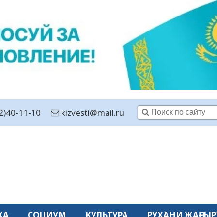
2)40-11-10
kizvesti@mail.ru
КА
СОЦИУМ
КУЛЬТУРА
РУХАНИ ЖАҢҒЫР