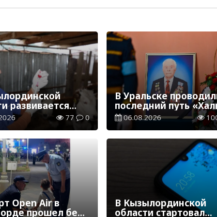
ылординской
В Уральске проводил
ти развивается
последний путь «Хал
инарная отрасль
Қаһарманы» Ивана
2026
77
0
06.08.2026
10
Степановича Гапича
т Open Air в
В Кызылординской
орде прошел без
области стартовал