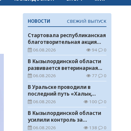
НОВОСТИ
СВЕЖИЙ ВЫПУСК
Стартовала республиканская
благотворительная акция
«Дорога в школу»
06.08.2026
94
0
В Кызылординской области
развивается ветеринарная
отрасль
06.08.2026
77
0
В Уральске проводили в
последний путь «Халық
Қаһарманы» Ивана
06.08.2026
100
0
Степановича Гапича
В Кызылординской области
усилили контроль за
финансовой дисциплиной
06.08.2026
138
0