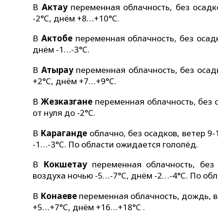
В
Актау
переменная облачность, без осадко
-2°C, днём +8…+10°C.
В
Актобе
переменная облачность, без осадк
днём -1…-3°C.
В
Атырау
переменная облачность, без осадк
+2°C, днём +7…+9°C.
В
Жезказгане
переменная облачность, без о
от нуля до -2°C.
В
Караганде
облачно, без осадков, ветер 9-
-1…-3°C. По области ожидается гололёд.
В
Кокшетау
переменная облачность, без 
воздуха ночью -5…-7°C, днём -2…-4°C. По об
В
Конаеве
переменная облачность, дождь, ве
+5…+7°C, днём +16…+18°C .