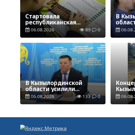
Стартовала
В Кыз
республиканская
облас
благотворительная
ветер
06.08.2026
89
0
06.08.
акция «Дорога в школу»
В Кызылординской
Концер
области усилили
Кызыл
контроль за финансовой
наруш
06.08.2026
133
0
06.08.
дисциплиной
общес