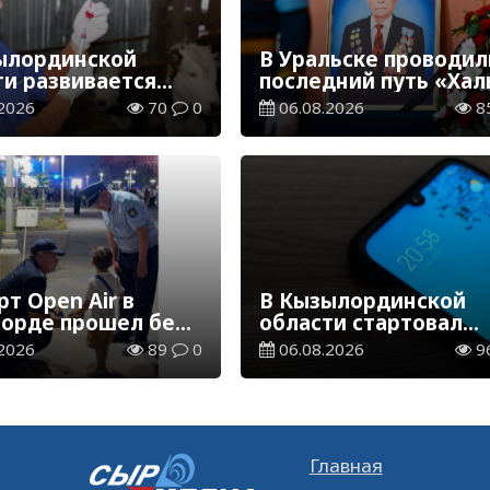
ылординской
В Уральске проводил
ти развивается
последний путь «Хал
инарная отрасль
Қаһарманы» Ивана
2026
70
0
06.08.2026
8
Степановича Гапича
т Open Air в
В Кызылординской
орде прошел без
области стартовал
ений
конкурс видеоролико
2026
89
0
06.08.2026
9
твенного порядка
семейных ценностях
Конституции
Главная