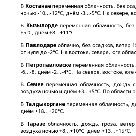
В
Костанае
переменная облачность, без осад
ночью -10…-12°C, днём -3…-5°C. На севере, в
В
Кызылорде
переменная облачность, без 
+5°C, днём +8…+11°C.
В
Павлодаре
облачно, без осадков, ветер 1
от нуля до -2°C. На востоке, севере, юге обл
В
Петропавловске
переменная облачность, 
-6…-8, днём -2…-4°C. На севере, востоке, юг
В
Семее
переменная облачность, дождь со
воздуха ночью и днём +3…+5°C. По области 
В
Талдыкоргане
переменная облачность, до
днём +18…+20°C.
В
Таразе
облачность, дождь, гроза, ветер
воздуха ночью +8…+10°C, днём +13…+15°C.