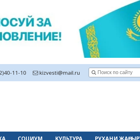
2)40-11-10
kizvesti@mail.ru
КА
СОЦИУМ
КУЛЬТУРА
РУХАНИ ЖАҢҒЫР