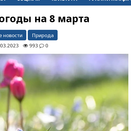
огоды на 8 марта
е новости
Природа
.03.2023
993
0