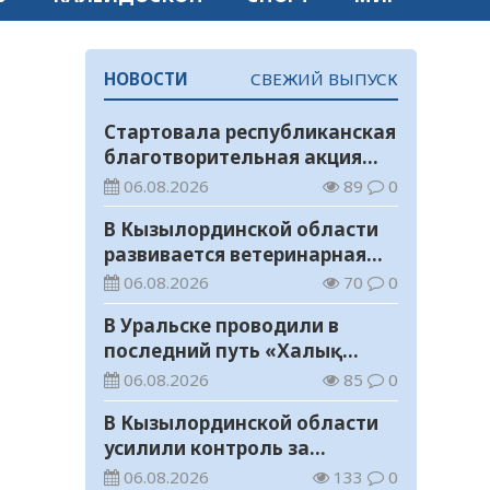
НОВОСТИ
СВЕЖИЙ ВЫПУСК
Стартовала республиканская
благотворительная акция
«Дорога в школу»
06.08.2026
89
0
В Кызылординской области
развивается ветеринарная
отрасль
06.08.2026
70
0
В Уральске проводили в
последний путь «Халық
Қаһарманы» Ивана
06.08.2026
85
0
Степановича Гапича
В Кызылординской области
усилили контроль за
финансовой дисциплиной
06.08.2026
133
0