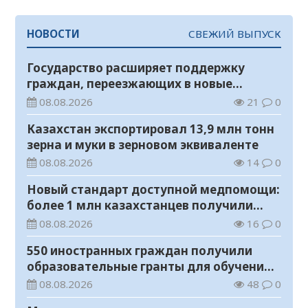
НОВОСТИ
СВЕЖИЙ ВЫПУСК
Государство расширяет поддержку
граждан, переезжающих в новые
регионы для работы
08.08.2026
21
0
Казахстан экспортировал 13,9 млн тонн
зерна и муки в зерновом эквиваленте
08.08.2026
14
0
Новый стандарт доступной медпомощи:
более 1 млн казахстанцев получили
телемедицинские услуги
08.08.2026
16
0
550 иностранных граждан получили
образовательные гранты для обучения в
Казахстане
08.08.2026
48
0