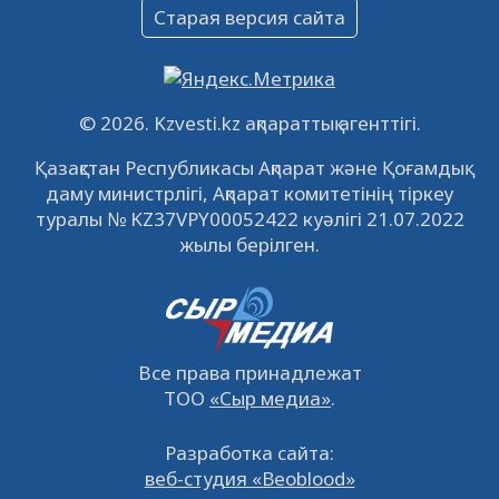
Объявление
Старая версия сайта
09.12.2022
64132
0
Свободные рабочие места
22.11.2022
16447
0
© 2026. Kzvesti.kz ақпараттық агенттігі.
IPO «КазМунайГаз»: компания проведет
Қазақстан Республикасы Ақпарат және Қоғамдық
встречу с инвесторами в Кызылорде 22
даму министрлігі, Ақпарат комитетінің тіркеу
ноября
21.11.2022
14951
0
туралы № KZ37VPY00052422 куәлігі 21.07.2022
жылы берілген.
Все права принадлежат
ТОО
«Сыр медиа»
.
Разработка сайта:
веб-студия «Beoblood»