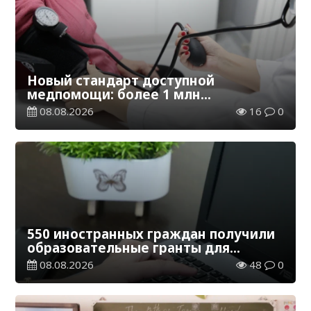
Новый стандарт доступной
медпомощи: более 1 млн
казахстанцев получили
08.08.2026
16
0
телемедицинские услуги
550 иностранных граждан получили
образовательные гранты для
обучения в Казахстане
08.08.2026
48
0