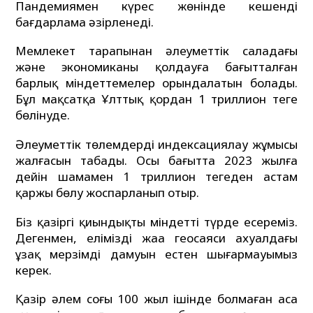
Пандемиямен күрес жөнінде кешенді
бағдарлама әзірленеді.
Мемлекет тарапынан әлеуметтік саладағы
және экономиканы қолдауға бағытталған
барлық міндеттемелер орындалатын болады.
Бұл мақсатқа Ұлттық қордан 1 триллион теңге
бөлінуде.
Әлеуметтік төлемдерді индексациялау жұмысы
жалғасын табады. Осы бағытта 2023 жылға
дейін шамамен 1 триллион теңгеден астам
қаржы бөлу жоспарланып отыр.
Біз қазіргі қиындықты міндетті түрде еңсереміз.
Дегенмен, еліміздің жаңа геосаяси ахуалдағы
ұзақ мерзімді дамуын естен шығармауымыз
керек.
Қазір әлем соңғы 100 жыл ішінде болмаған аса