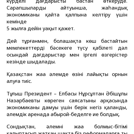
күрделі дағдарысты бастан өткеруде.
Сарапшылардың айтуынша, жаһандық
экономиканы қайта қалпына келтіру үшін
кемінде
5 жылға дейін уақыт қажет.
Дей тұрғанмен, болашақта көш бастайтын
мемлекеттердің бәсекеге түсу қабілеті дәл
осындай дағдарыстар мен іргелі өзгерістер
кезінде шыңдалады.
Қазақстан жаңа әлемде өзінің лайықты орнын
алуға тиіс.
Тұңғыш Президент – Елбасы Нұрсұлтан Әбішұлы
Назарбаевтың көреген саясатының арқасында
экономиканың дамуы үшін берік негіз қаланды,
әлемдік аренада абырой-беделге ие болдық.
Сондықтан, әлемнің жаңа болмыс-бітімі
қалыптасып жатқан шақта біз реформаларға тың