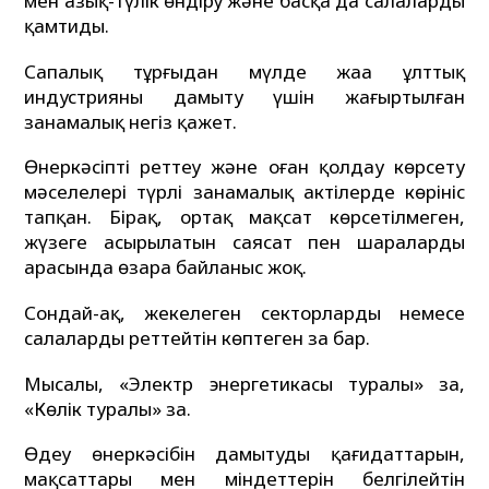
мен азық-түлік өндіру және басқа да салаларды
қамтиды.
Сапалық тұрғыдан мүлде жаңа ұлттық
индустрияны дамыту үшін жаңғыртылған
заңнамалық негіз қажет.
Өнеркәсіпті реттеу және оған қолдау көрсету
мәселелері түрлі заңнамалық актілерде көрініс
тапқан. Бірақ, ортақ мақсат көрсетілмеген,
жүзеге асырылатын саясат пен шаралардың
арасында өзара байланыс жоқ.
Сондай-ақ, жекелеген секторларды немесе
салаларды реттейтін көптеген заң бар.
Мысалы, «Электр энергетикасы туралы» заң,
«Көлік туралы» заң.
Өңдеу өнеркәсібін дамытудың қағидаттарын,
мақсаттары мен міндеттерін белгілейтін