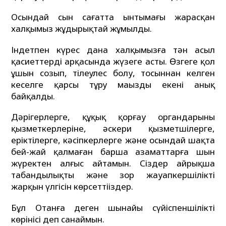
Осындай сын сағатта ынтымағы жарасқан
халқымыз жұдырықтай жұмылды.
Індетпен күрес дана халқымызға тән асыл
қасиеттердің арқасында жүзеге асты. Өзгеге қол
ұшын созып, тілеулес болу, тосыннан келген
кеселге қарсы тұру маңызды екені анық
байқалды.
Дәрігерлерге, құқық қорғау органдарының
қызметкерлеріне, әскери қызметшілерге,
еріктілерге, кәсіпкерлерге және осындай шақта
бей-жай қалмаған барша азаматтарға шын
жүректен алғыс айтамын. Сіздер айрықша
табандылықтың және зор жауапкершіліктің
жарқын үлгісін көрсеттіңіздер.
Бұл Отанға деген шынайы сүйіспеншіліктің
көрінісі деп санаймын.