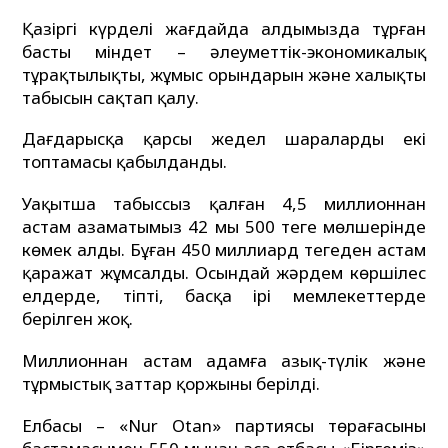
Қазіргі күрделі жағдайда алдымызда тұрған
басты міндет – әлеуметтік-экономикалық
тұрақтылықты, жұмыс орындарын және халықтың
табысын сақтап қалу.
Дағдарысқа қарсы жедел шаралардың екі
топтамасы қабылданды.
Уақытша табыссыз қалған 4,5 миллионнан
астам азаматымыз 42 мың 500 теңге мөлшерінде
көмек алды. Бұған 450 миллиард теңгеден астам
қаражат жұмсалды. Осындай жәрдем көршілес
елдерде, тіпті, басқа ірі мемлекеттерде
берілген жоқ.
Миллионнан астам адамға азық-түлік және
тұрмыстық заттар қоржыны берілді.
Елбасы – «Nur Otan» партиясы төрағасының