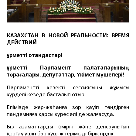
КАЗАХСТАН В НОВОЙ РЕАЛЬНОСТИ: ВРЕМЯ
ДЕЙСТВИЙ
Құрметті отандастар!
Құрметті Парламент палаталарының
төрағалары, депутаттар, Үкімет мүшелері!
Парламенттің кезекті сессиясының жұмысы
күрделі кезеңде басталып отыр.
Елімізде жер-жаһанға зор қауіп төндірген
пандемияға қарсы күрес әлі де жалғасуда.
Біз азаматтардың өмірін және денсаулығын
қорғау үшін бар күш-жігерімізді біріктірдік.