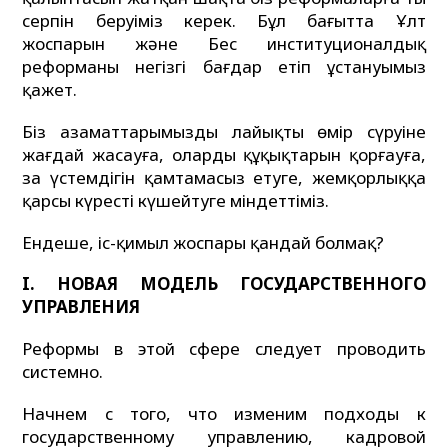
серпін беруіміз керек. Бұл бағытта Ұлт
жоспарын және Бес институционалдық
реформаны негізгі бағдар етіп ұстануымыз
қажет.
Біз азаматтарымыздың лайықты өмір сүруіне
жағдай жасауға, олардың құқықтарын қорғауға,
заң үстемдігін қамтамасыз етуге, жемқорлыққа
қарсы күресті күшейтуге міндеттіміз.
Ендеше, іс-қимыл жоспары қандай болмақ?
I. НОВАЯ МОДЕЛЬ ГОСУДАРСТВЕННОГО
УПРАВЛЕНИЯ
Реформы в этой сфере следует проводить
системно.
Начнем с того, что изменим подходы к
государственному управлению, кадровой