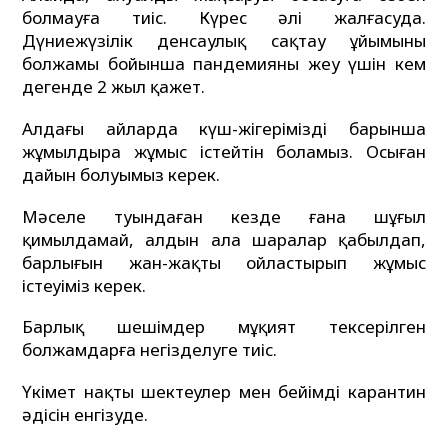
болмауға тиіс. Күрес әлі жалғасуда.
Дүниежүзілік денсаулық сақтау ұйымының
болжамы бойынша пандемияны жеңу үшін кем
дегенде 2 жыл қажет.
Алдағы айларда күш-жігерімізді барынша
жұмылдыра жұмыс істейтін боламыз. Осыған
дайын болуымыз керек.
Мәселе туындаған кезде ғана шұғыл
қимылдамай, алдын ала шаралар қабылдап,
барлығын жан-жақты ойластырып жұмыс
істеуіміз керек.
Барлық шешімдер мұқият тексерілген
болжамдарға негізделуге тиіс.
Үкімет нақты шектеулер мен бейімді карантин
әдісін енгізуде.