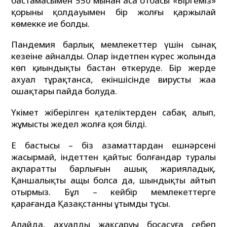
бастамасымен 550 мыңнан аса отбасы «Біргеміз»
қорының қолдауымен бір жолғы қаржылай
көмекке ие болды.
Пандемия барлық мемлекеттер үшін сынақ
кезеңіне айналды. Олар індетпен күрес жолында
көп қиындықты бастан өткеруде. Бір жерде
ахуал тұрақтанса, екіншісінде вирустың жаңа
ошақтары пайда болуда.
Үкімет жіберілген қателіктерден сабақ алып,
жұмысты жедел жолға қоя білді.
Ең бастысы – біз азаматтардан ешнәрсені
жасырмай, індеттен қайтыс болғандар туралы
ақпараттың барлығын ашық жарияладық.
Қаншалықты ащы болса да, шындықты айтып
отырмыз. Бұл – кейбір мемлекеттерге
қарағанда Қазақстанның ұтымды тұсы.
Алайда, ахуалдың жақсаруы босаңсуға себеп