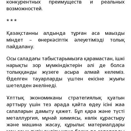
конкурентных преимуществ и реальных
возможностей.
* * *
Қазақстанның алдында тұрған аса маңызды
міндет – өнеркәсіптік әлеуетімізді толық
пайдалану.
Осы саладағы табыстарымызға қарамастан, ішкі
нарықтың зор мүмкіндіктерін әлі де болса
толыққанды жүзеге асыра алмай келеміз.
Өңделген тауарлардың үштен екісіне жуығы
шетелден әкелінеді.
Ұлттық экономиканың стратегиялық қуатын
арттыру үшін тез арада қайта өңдеу ісінің жаңа
салаларын дамыту қажет. Бұл қара және түсті
металлургия, мұнай химиясы, көлік құрастыру
және машина жасау, құрылыс материалдары