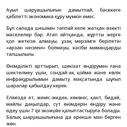
Ауыл шаруашылығын дамытпай, бәсекеге
қабілетті экономика құру мүмкін емес.
Бұл салада шешімін таппай келе жатқан өзекті
мәселелер бар. Атап айтқанда, жұрттың жерге
қол жеткізе алмауы, ұзақ мерзімге берілетін
«арзан несиенің» болмауы, кәсіби мамандардың
тапшылығы.
Өнімділікті арттырып, шикізат өндірумен ғана
шектелмеу үшін, сондай-ақ қойма және көлік
инфрақұрылымын дамыту мақсатында шұғыл
шаралар қабылдау керек.
Елімізде ет, жеміс-жидек, көкөніс, қант, бидай,
майлы дақылдар, сүт өнімдерін өндіру және
өңдеу үшін 7 ірі экожүйе қалыптастыруға болады.
Балық шаруашылығына да ерекше мән берген
жөн.