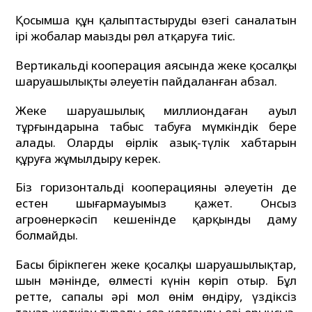
Қосымша құн қалыптастырудың өзегі саналатын
ірі жобалар маңызды рөл атқаруға тиіс.
Вертикальді кооперация аясында жеке қосалқы
шаруашылықтың әлеуетін пайдаланған абзал.
Жеке шаруашылық миллиондаған ауыл
тұрғындарына табыс табуға мүмкіндік бере
алады. Оларды өңірлік азық-түлік хабтарын
құруға жұмылдыру керек.
Біз горизонтальді кооперацияның әлеуетін де
естен шығармауымыз қажет. Онсыз
агроөнеркәсіп кешенінде қарқынды даму
болмайды.
Басы бірікпеген жеке қосалқы шаруашылықтар,
шын мәнінде, өлместің күнін көріп отыр. Бұл
ретте, сапалы әрі мол өнім өндіру, үздіксіз