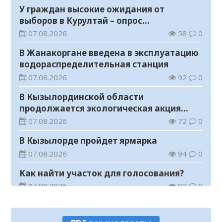
У граждан высокие ожидания от
выборов в Курултай – опрос
общественного мнения
07.08.2026
58
0
В Жанакоргане введена в эксплуатацию
водораспределительная станция
07.08.2026
92
0
В Кызылординской области
продолжается экологическая акция
«Таза Қазақстан»
07.08.2026
72
0
В Кызылорде пройдет ярмарка
07.08.2026
94
0
Как найти участок для голосования?
07.08.2026
92
0
В Кызылординской области
ликвидирована группа нелегальных