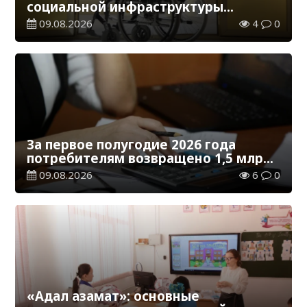
социальной инфраструктуры
адаптированы для лиц с
09.08.2026
4
0
инвалидностью
За первое полугодие 2026 года
потребителям возвращено 1,5 млрд
тенге
09.08.2026
6
0
«Адал азамат»: основные