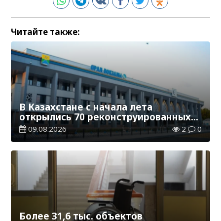
Читайте также:
В Казахстане с начала лета
открылись 70 реконструированных
железнодорожных вокзалов
09.08.2026
2
0
Более 31,6 тыс. объектов