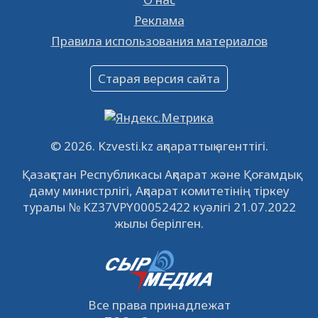
Реклама
Объявление
Правила использования материалов
16.12.2022
61067
0
Объявление
Старая версия сайта
09.12.2022
64139
0
Свободные рабочие места
22.11.2022
16450
0
© 2026. Kzvesti.kz ақпараттық агенттігі.
IPO «КазМунайГаз»: компания проведет
Қазақстан Республикасы Ақпарат және Қоғамдық
встречу с инвесторами в Кызылорде 22
даму министрлігі, Ақпарат комитетінің тіркеу
ноября
21.11.2022
14953
0
туралы № KZ37VPY00052422 куәлігі 21.07.2022
жылы берілген.
Все права принадлежат