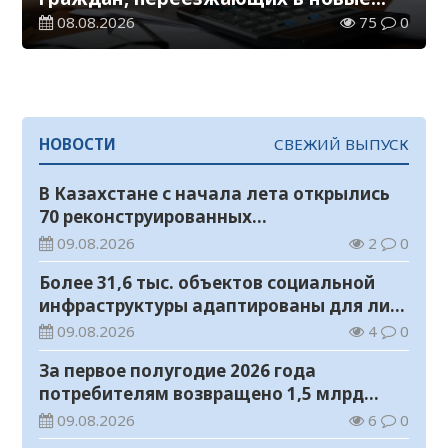
регионы для работы
08.08.2026
75
0
НОВОСТИ
СВЕЖИЙ ВЫПУСК
В Казахстане с начала лета открылись
70 реконструированных
железнодорожных вокзалов
09.08.2026
2
0
Более 31,6 тыс. объектов социальной
инфраструктуры адаптированы для лиц
с инвалидностью
09.08.2026
4
0
За первое полугодие 2026 года
потребителям возвращено 1,5 млрд
тенге
09.08.2026
6
0