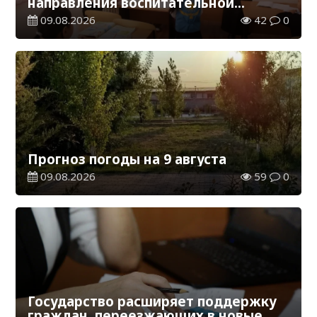
направления воспитательной
работы в новом учебном году
09.08.2026
42
0
Прогноз погоды на 9 августа
09.08.2026
59
0
Государство расширяет поддержку
граждан, переезжающих в новые