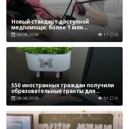
Новый стандарт доступной
медпомощи: более 1 млн
казахстанцев получили
08.08.2026
17
0
телемедицинские услуги
550 иностранных граждан получили
образовательные гранты для
обучения в Казахстане
08.08.2026
51
0