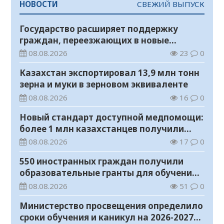
НОВОСТИ
СВЕЖИЙ ВЫПУСК
Государство расширяет поддержку
граждан, переезжающих в новые
регионы для работы
08.08.2026
23
0
Казахстан экспортировал 13,9 млн тонн
зерна и муки в зерновом эквиваленте
08.08.2026
16
0
Новый стандарт доступной медпомощи:
более 1 млн казахстанцев получили
телемедицинские услуги
08.08.2026
17
0
550 иностранных граждан получили
образовательные гранты для обучения в
Казахстане
08.08.2026
51
0
Министерство просвещения определило
сроки обучения и каникул на 2026-2027