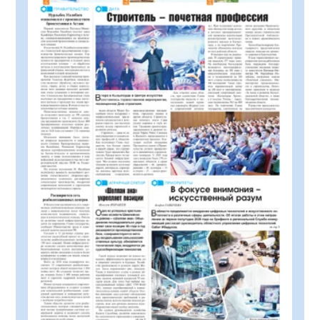
Новый стандарт доступной медпомощи:
более 1 млн казахстанцев получили
телемедицинские услуги
08.08.2026
94
0
550 иностранных граждан получили
образовательные гранты для обучения в
Казахстане
08.08.2026
122
0
Министерство просвещения определило
сроки обучения и каникул на 2026-2027
учебный год
08.08.2026
153
0
Прогноз погоды на 8 августа
08.08.2026
99
0
У граждан высокие ожидания от
выборов в Курултай – опрос
общественного мнения
07.08.2026
117
0
В Жанакоргане введена в эксплуатацию