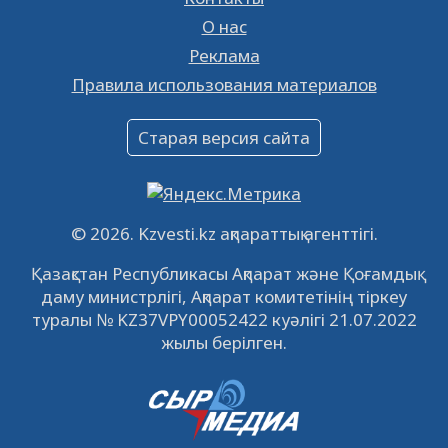
26.01.2023
16393
0
О нас
Реклама
Объявление
Правила использования материалов
16.12.2022
61073
0
Объявление
Старая версия сайта
09.12.2022
64150
0
Свободные рабочие места
22.11.2022
16453
0
© 2026. Kzvesti.kz ақпараттық агенттігі.
IPO «КазМунайГаз»: компания проведет
Қазақстан Республикасы Ақпарат және Қоғамдық
встречу с инвесторами в Кызылорде 22
даму министрлігі, Ақпарат комитетінің тіркеу
ноября
21.11.2022
14959
0
туралы № KZ37VPY00052422 куәлігі 21.07.2022
жылы берілген.