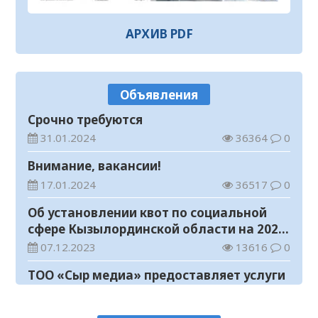
водораспределительная станция
07.08.2026
150
0
АРХИВ PDF
В Кызылординской области
продолжается экологическая акция
«Таза Қазақстан»
07.08.2026
141
0
Объявления
В Кызылорде пройдет ярмарка
Срочно требуются
07.08.2026
164
0
31.01.2024
36364
0
Как найти участок для голосования?
Внимание, вакансии!
07.08.2026
151
0
17.01.2024
36517
0
В Кызылординской области
Об установлении квот по социальной
ликвидирована группа нелегальных
сфере Кызылординской области на 2024
добытчиков золота
07.08.2026
226
0
год
07.12.2023
13616
0
Аким области ознакомился с работой
ТОО «Сыр медиа» предоставляет услуги
племенного хозяйства в
по размещению предвыборных
Жанакорганском районе
07.08.2026
184
0
агитационных материалов кандидатов
07.10.2023
12139
0