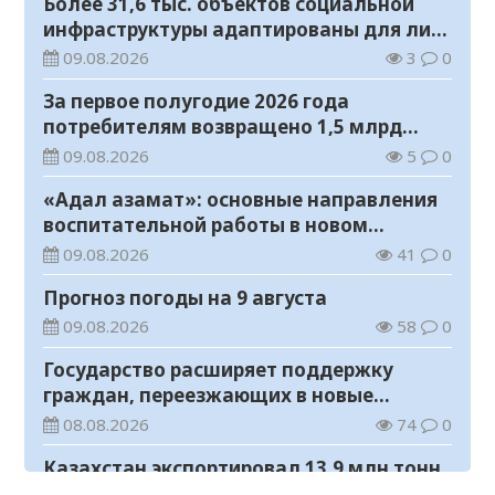
Более 31,6 тыс. объектов социальной
инфраструктуры адаптированы для лиц
с инвалидностью
09.08.2026
3
0
За первое полугодие 2026 года
потребителям возвращено 1,5 млрд
тенге
09.08.2026
5
0
«Адал азамат»: основные направления
воспитательной работы в новом
учебном году
09.08.2026
41
0
Прогноз погоды на 9 августа
09.08.2026
58
0
Государство расширяет поддержку
граждан, переезжающих в новые
регионы для работы
08.08.2026
74
0
Казахстан экспортировал 13,9 млн тонн
зерна и муки в зерновом эквиваленте