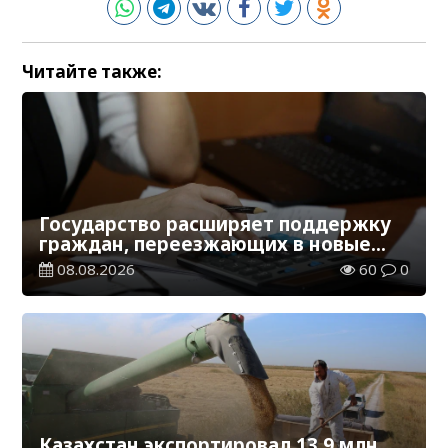
Читайте также:
Государство расширяет поддержку
граждан, переезжающих в новые
регионы для работы
08.08.2026
60
0
Казахстан экспортировал 13,9 млн