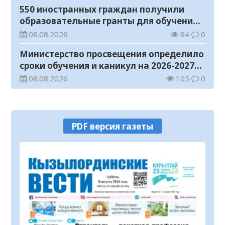
550 иностранных граждан получили
образовательные гранты для обучения в
Казахстане
08.08.2026
84
0
Министерство просвещения определило
сроки обучения и каникул на 2026-2027
учебный год
08.08.2026
105
0
Прогноз погоды на 8 августа
08.08.2026
61
0
PDF версия газеты
У граждан высокие ожидания от
выборов в Курултай – опрос
общественного мнения
07.08.2026
92
0
В Жанакоргане введена в эксплуатацию
водораспределительная станция
07.08.2026
121
0
В Кызылординской области