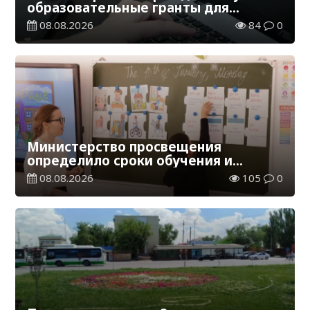
образовательные гранты для
обучения в Казахстане
08.08.2026
84
0
Министерство просвещения
определило сроки обучения и
каникул на 2026-2027 учебный год
08.08.2026
105
0