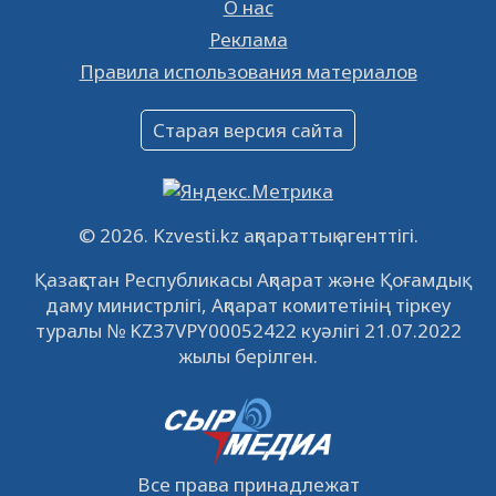
26.01.2023
16390
0
О нас
Реклама
Объявление
Правила использования материалов
16.12.2022
61064
0
Объявление
Старая версия сайта
09.12.2022
64138
0
Свободные рабочие места
22.11.2022
16449
0
© 2026. Kzvesti.kz ақпараттық агенттігі.
IPO «КазМунайГаз»: компания проведет
Қазақстан Республикасы Ақпарат және Қоғамдық
встречу с инвесторами в Кызылорде 22
даму министрлігі, Ақпарат комитетінің тіркеу
ноября
21.11.2022
14952
0
туралы № KZ37VPY00052422 куәлігі 21.07.2022
жылы берілген.
Все права принадлежат