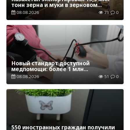
тонн зерна и муки в зерновом
эквиваленте
08.08.2026
71
0
Новый стандарт доступной
медпомощи: более 1 млн
казахстанцев получили
08.08.2026
51
0
телемедицинские услуги
550 иностранных граждан получили