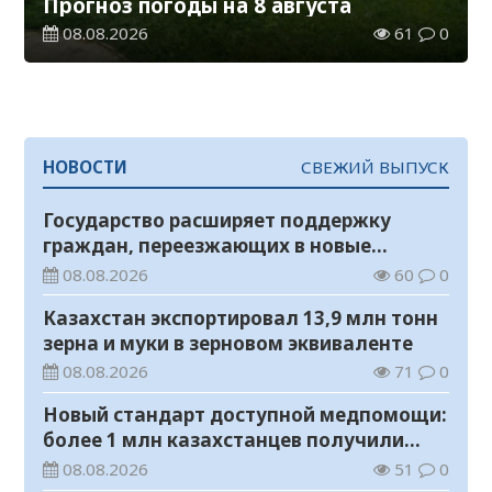
Прогноз погоды на 8 августа
08.08.2026
61
0
НОВОСТИ
СВЕЖИЙ ВЫПУСК
Государство расширяет поддержку
граждан, переезжающих в новые
регионы для работы
08.08.2026
60
0
Казахстан экспортировал 13,9 млн тонн
зерна и муки в зерновом эквиваленте
08.08.2026
71
0
Новый стандарт доступной медпомощи:
более 1 млн казахстанцев получили
телемедицинские услуги
08.08.2026
51
0