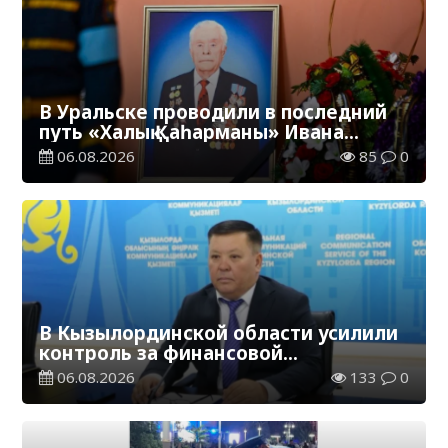
В Уральске проводили в последний
путь «Халық Қаһарманы» Ивана
Степановича Гапича
06.08.2026
85
0
В Кызылординской области усилили
контроль за финансовой
дисциплиной
06.08.2026
133
0