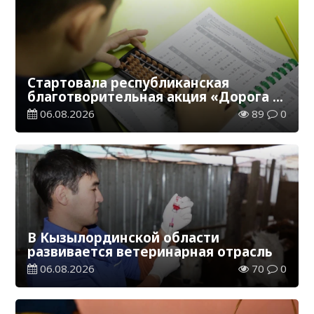
Стартовала республиканская
благотворительная акция «Дорога в
школу»
06.08.2026
89
0
В Кызылординской области
развивается ветеринарная отрасль
06.08.2026
70
0