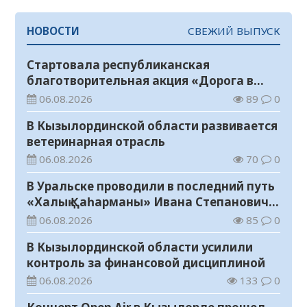
НОВОСТИ
СВЕЖИЙ ВЫПУСК
Стартовала республиканская
благотворительная акция «Дорога в
школу»
06.08.2026
89
0
В Кызылординской области развивается
ветеринарная отрасль
06.08.2026
70
0
В Уральске проводили в последний путь
«Халық Қаһарманы» Ивана Степановича
Гапича
06.08.2026
85
0
В Кызылординской области усилили
контроль за финансовой дисциплиной
06.08.2026
133
0