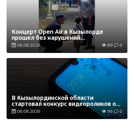
Концерт Open Air в Кызылорде
прошел без нарушений
общественного порядка
06.08.2026
89
0
В Кызылординской области
стартовал конкурс видеороликов о
семейных ценностях и Конституции
06.08.2026
96
0