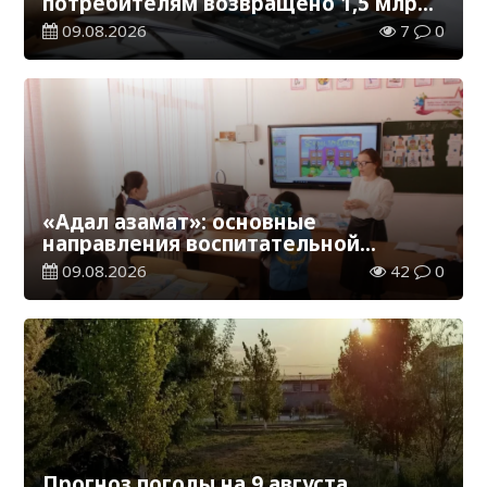
потребителям возвращено 1,5 млрд
тенге
09.08.2026
7
0
«Адал азамат»: основные
направления воспитательной
работы в новом учебном году
09.08.2026
42
0
Прогноз погоды на 9 августа