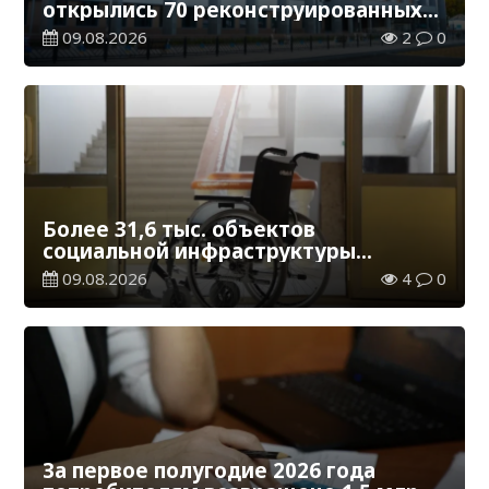
открылись 70 реконструированных
железнодорожных вокзалов
09.08.2026
2
0
Более 31,6 тыс. объектов
социальной инфраструктуры
адаптированы для лиц с
09.08.2026
4
0
инвалидностью
За первое полугодие 2026 года