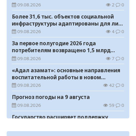
железнодорожных вокзалов
09.08.2026
2
0
Более 31,6 тыс. объектов социальной
инфраструктуры адаптированы для лиц
с инвалидностью
09.08.2026
4
0
За первое полугодие 2026 года
потребителям возвращено 1,5 млрд
тенге
09.08.2026
7
0
«Адал азамат»: основные направления
воспитательной работы в новом
учебном году
09.08.2026
42
0
Прогноз погоды на 9 августа
09.08.2026
59
0
Государство расширяет поддержку
граждан, переезжающих в новые
регионы для работы
08.08.2026
75
0