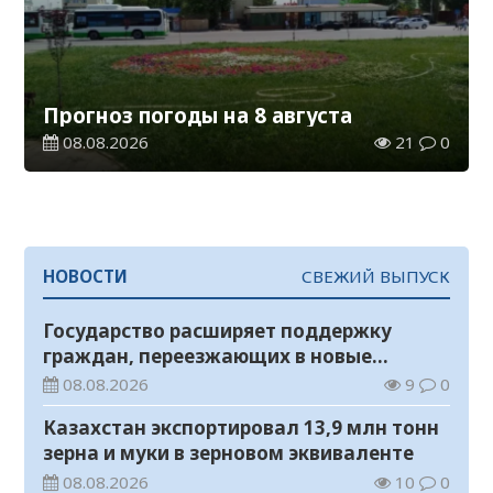
Прогноз погоды на 8 августа
08.08.2026
21
0
НОВОСТИ
СВЕЖИЙ ВЫПУСК
Государство расширяет поддержку
граждан, переезжающих в новые
регионы для работы
08.08.2026
9
0
Казахстан экспортировал 13,9 млн тонн
зерна и муки в зерновом эквиваленте
08.08.2026
10
0