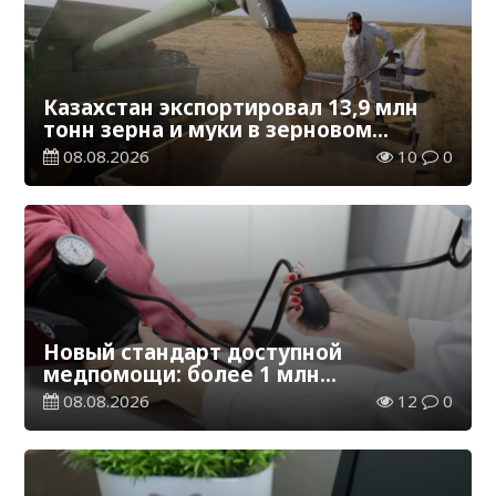
Казахстан экспортировал 13,9 млн
тонн зерна и муки в зерновом
эквиваленте
08.08.2026
10
0
Новый стандарт доступной
медпомощи: более 1 млн
казахстанцев получили
08.08.2026
12
0
телемедицинские услуги