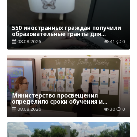
550 иностранных граждан получили
образовательные гранты для
обучения в Казахстане
08.08.2026
41
0
Министерство просвещения
определило сроки обучения и
каникул на 2026-2027 учебный год
08.08.2026
30
0