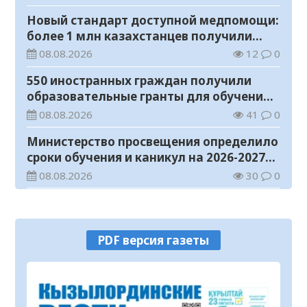
Новый стандарт доступной медпомощи:
более 1 млн казахстанцев получили
телемедицинские услуги
08.08.2026
12
0
550 иностранных граждан получили
образовательные гранты для обучения в
Казахстане
08.08.2026
41
0
Министерство просвещения определило
сроки обучения и каникул на 2026-2027
учебный год
08.08.2026
30
0
Прогноз погоды на 8 августа
08.08.2026
21
0
PDF версия газеты
У граждан высокие ожидания от
выборов в Курултай – опрос
общественного мнения
07.08.2026
68
0