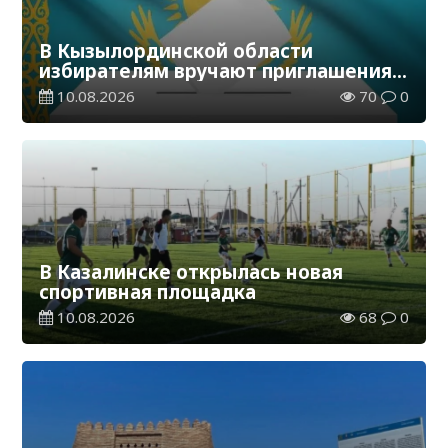
В Кызылординской области
избирателям вручают приглашения
на выборы в Курултай
10.08.2026
70
0
В Казалинске открылась новая
спортивная площадка
10.08.2026
68
0