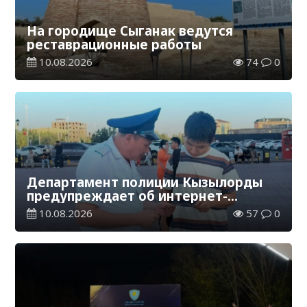
На городище Сыганак ведутся
реставрационные работы
10.08.2026
74
0
Департамент полиции Кызылорды
предупреждает об интернет-
мошенничестве
10.08.2026
57
0