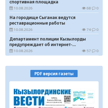
спортивная площадка
10.08.2026
68
0
На городище Сыганак ведутся
реставрационные работы
10.08.2026
74
0
Департамент полиции Кызылорды
предупреждает об интернет-
мошенничестве
10.08.2026
57
0
Молодежь выбирает закон и порядок
10.08.2026
67
0
PDF версия газеты
В Кызылорде прошел субботник с
участием бойцов трудовых отрядов
«Жасыл ел»
10.08.2026
60
0
Определены победители конкурса
грантов «Тәуелсіздік ұрпақтары-2026»