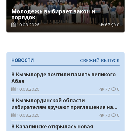
Молодежь выбирает закон и
порядок
10.08.2026
67
0
НОВОСТИ
СВЕЖИЙ ВЫПУСК
В Кызылорде почтили память великого
Абая
10.08.2026
77
0
В Кызылординской области
избирателям вручают приглашения на
выборы в Курултай
10.08.2026
70
0
В Казалинске открылась новая