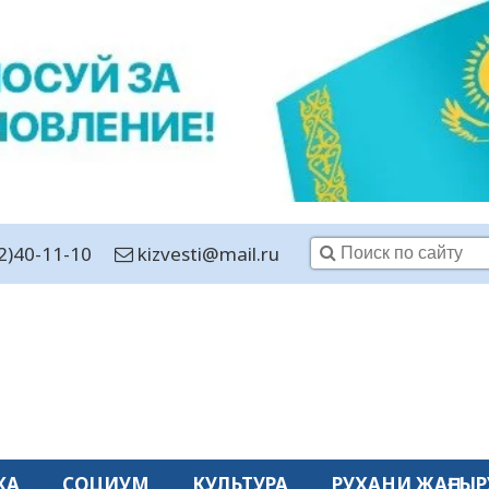
2)40-11-10
kizvesti@mail.ru
КА
СОЦИУМ
КУЛЬТУРА
РУХАНИ ЖАҢҒЫР