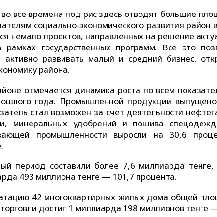
 во все времена под рис здесь отводят большие пло
зателям социально-экономического развития район в
тся немало проектов, направленных на решение акту
 рамках государственных программ. Все это поз
 активно развивать малый и средний бизнес, отк
кономику района.
районе отмечается динамика роста по всем показате
рошлого года. Промышленной продукции выпущено
азатель стал возможен за счет деятельности нефтег
гии, минеральных удобрений и пошива спецодеж
ывающей промышленности выросли на 30,6 проц
.
ный период составили более 7,6 миллиарда тенге,
рда 493 миллиона тенге — 101,7 процента.
луатацию 42 многоквартирных жилых дома общей пл
торговли достиг 1 миллиарда 198 миллионов тенге —