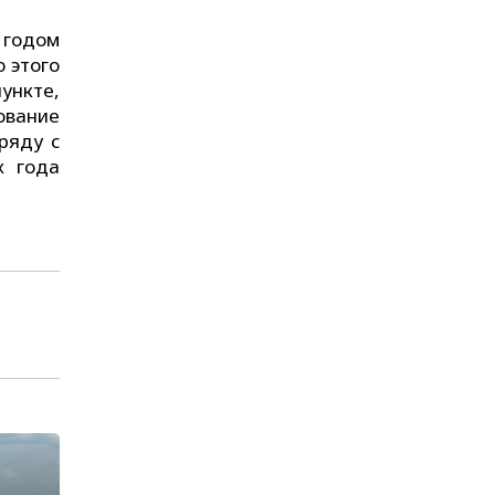
 годом
 этого
ункте,
ование
ряду с
х года