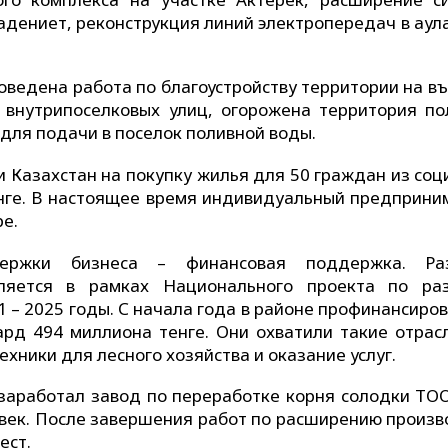
дениет, реконструкция линий электропередач в аула
оведена работа по благоустройству территории на въ
внутрипоселковых улиц, огорожена территория по
для подачи в поселок поливной воды.
 Казахстан на покупку жилья для 50 граждан из соц
нге. В настоящее время индивидуальный предприни
ре.
ержки бизнеса – финансовая поддержка. Раз
ляется в рамках Национального проекта по ра
 – 2025 годы. С начала года в районе профинансиро
д 494 миллиона тенге. Они охватили такие отрасл
хники для лесного хозяйства и оказание услуг.
 заработал завод по переработке корня солодки ТО
ловек. После завершения работ по расширению произв
ест.