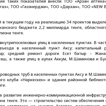
ние таких показателей внесли ТОО «Арзан аптека
агаз», ТОО «Газэнерджи», ТОО «Дархан», ТОО «NEW B
й в текущем году на реализацию 34 проектов выделе
иканского бюджета 2,2 миллиарда тенге, областного
иона тенге.
внутрипоселковых улиц в населенных пунктах. В част
въезде в населенный пункт Аксу; капитальный 
ыр; средний ремонт дороги Есет батыр – Жана
аш, а также улиц в аулах Аккум, М.Шаменова и Бу
роводных труб в населенных пунктах Аксу и М.Шамен
го клуба «Наркес­кен» и здания районной библиот
ге.
на развитие инженерно-коммуникационной инфрастр
на тенге. Это — строительство систем обеспечения 
го комплекса на участке Актерек, расширение с