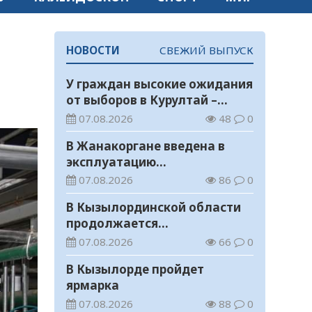
НОВОСТИ
СВЕЖИЙ ВЫПУСК
У граждан высокие ожидания
от выборов в Курултай –
опрос общественного мнения
07.08.2026
48
0
В Жанакоргане введена в
эксплуатацию
водораспределительная
07.08.2026
86
0
станция
В Кызылординской области
продолжается
экологическая акция «Таза
07.08.2026
66
0
Қазақстан»
В Кызылорде пройдет
ярмарка
07.08.2026
88
0