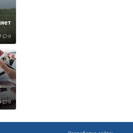
ляет
7
0
с
5
0