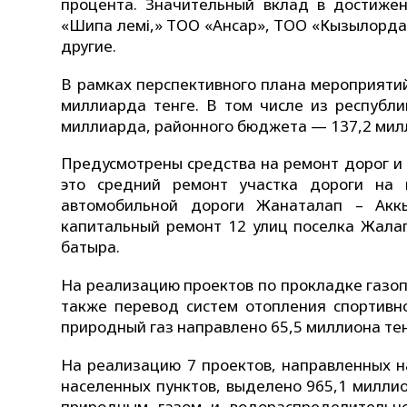
процента. Значительный вклад в достиже
«Шипа әлемі,» ТОО «Ансар», ТОО «Кызылорд
другие.
В рамках перспективного плана мероприяти
миллиарда тенге. В том числе из рес­публ
миллиарда, районного бюджета — 137,2 милл
Предусмотрены средства на ремонт дорог и 
это средний ремонт участка дороги на 
автомобильной дороги Жанаталап – Акк
капитальный ремонт 12 улиц поселка Жалаг
батыра.
На реализацию проектов по прокладке газоп
также перевод систем отопления спортивно
природный газ направлено 65,5 миллиона тен
На реализацию 7 проектов, направленных 
населенных пунктов, выделено 965,1 миллио
природным газом и водораспределительно