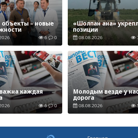
 объекты – новые
«Шолпан ана» укреп
жности
позиции
2026
6
0
08.08.2026
 важна каждая
Молодым везде у на
а
дорога
2026
6
0
08.08.2026