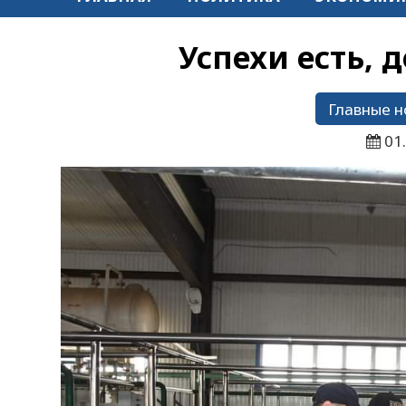
Успехи есть, 
Главные н
01