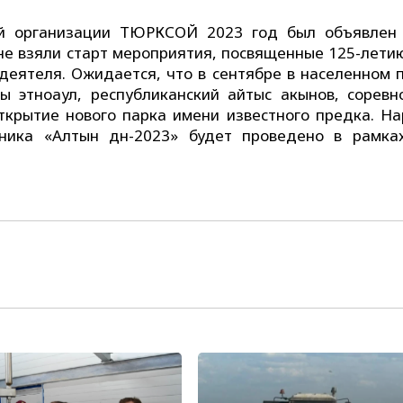
й организации ТЮРКСОЙ 2023 год был объявлен
не взяли старт мероприятия, посвященные 125-летию
деятеля. Ожидается, что в сентябре в населенном п
ы этноаул, рес­публиканский айтыс акынов, соревн
открытие нового парка имени известного предка. На
ника «Алтын дән-2023» будет проведено в рамка