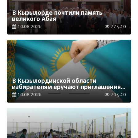
В Кызылорде почтили память
великого Абая
10.08.2026
77
0
В Кызылординской области
избирателям вручают приглашения
на выборы в Курултай
10.08.2026
70
0