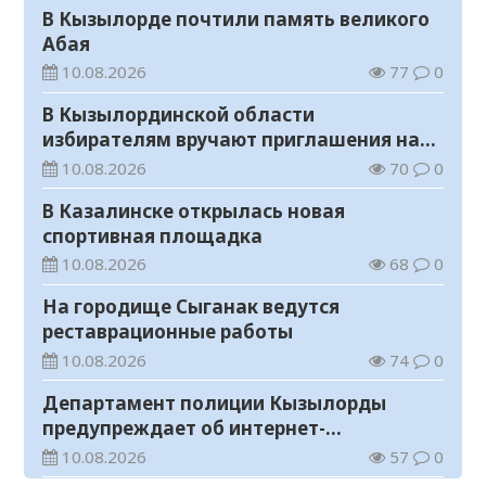
В Кызылорде почтили память великого
Абая
10.08.2026
77
0
В Кызылординской области
избирателям вручают приглашения на
выборы в Курултай
10.08.2026
70
0
В Казалинске открылась новая
спортивная площадка
10.08.2026
68
0
На городище Сыганак ведутся
реставрационные работы
10.08.2026
74
0
Департамент полиции Кызылорды
предупреждает об интернет-
мошенничестве
10.08.2026
57
0