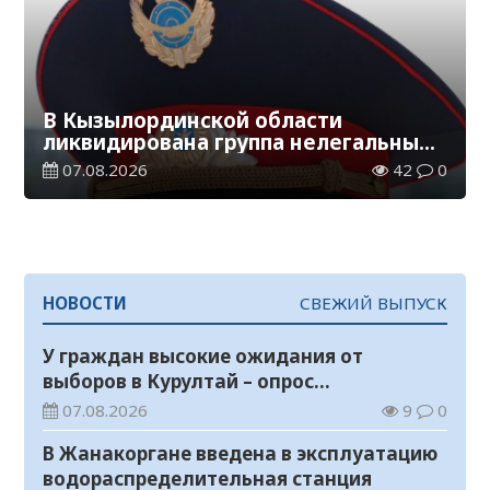
В Кызылординской области
ликвидирована группа нелегальных
добытчиков золота
07.08.2026
42
0
НОВОСТИ
СВЕЖИЙ ВЫПУСК
У граждан высокие ожидания от
выборов в Курултай – опрос
общественного мнения
07.08.2026
9
0
В Жанакоргане введена в эксплуатацию
водораспределительная станция