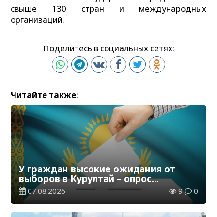
свыше 130 стран и международных
организаций.
Поделитесь в социальных сетях:
Читайте также:
У граждан высокие ожидания от
выборов в Курултай – опрос
общественного мнения
07.08.2026
9
0