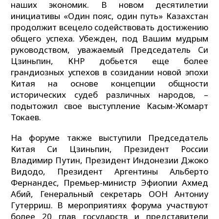
наших экономик. В новом десятилетии
инициативы «Один пояс, один путь» Казахстан
продолжит всецело содействовать достижению
общего успеха. Убежден, под Вашим мудрым
руководством, уважаемый Председатель Си
Цзиньпин, КНР добьется еще более
грандиозных успехов в созидании новой эпохи
Китая на основе концепции общности
исторических судеб различных народов, –
подытожил свое выступление Касым-Жомарт
Токаев.
На форуме также выступили Председатель
Китая Си Цзиньпин, Президент России
Владимир Путин, Президент Индонезии Джоко
Видодо, Президент Аргентины Альберто
Фернандес, Премьер-министр Эфиопии Ахмед
Абий, Генеральный секретарь ООН Антониу
Гутерриш. В мероприятиях форума участвуют
более 20 глав государств и представители