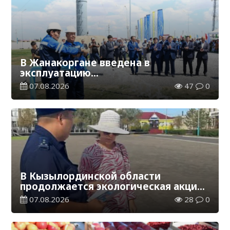
В Жанакоргане введена в
эксплуатацию
водораспределительная станция
07.08.2026
47
0
В Кызылординской области
продолжается экологическая акция
«Таза Қазақстан»
07.08.2026
28
0