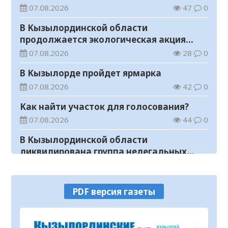
07.08.2026
47
0
В Кызылординской области
продолжается экологическая акция
«Таза Қазақстан»
07.08.2026
28
0
В Кызылорде пройдет ярмарка
07.08.2026
42
0
Как найти участок для голосования?
07.08.2026
44
0
В Кызылординской области
ликвидирована группа нелегальных
добытчиков золота
07.08.2026
42
0
Аким области ознакомился с работой
PDF версия газеты
племенного хозяйства в
Жанакорганском районе
07.08.2026
80
0