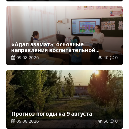
«Адал азамат»: основные
направления воспитательной
работы в новом учебном году
09.08.2026
40
0
Прогноз погоды на 9 августа
09.08.2026
56
0