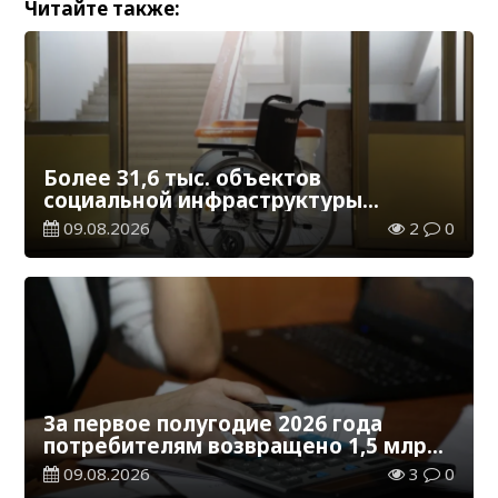
Читайте также:
Более 31,6 тыс. объектов
социальной инфраструктуры
адаптированы для лиц с
09.08.2026
2
0
инвалидностью
За первое полугодие 2026 года
потребителям возвращено 1,5 млрд
тенге
09.08.2026
3
0