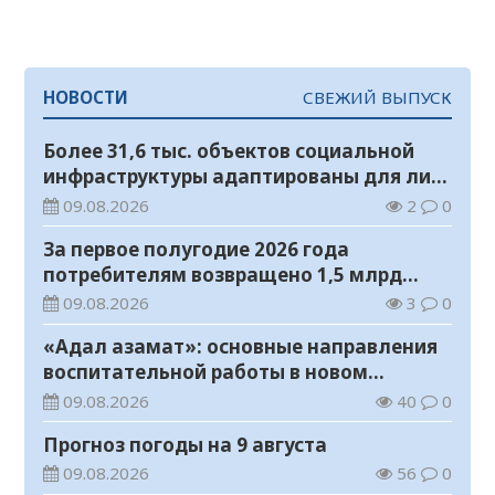
НОВОСТИ
СВЕЖИЙ ВЫПУСК
Более 31,6 тыс. объектов социальной
инфраструктуры адаптированы для лиц
с инвалидностью
09.08.2026
2
0
За первое полугодие 2026 года
потребителям возвращено 1,5 млрд
тенге
09.08.2026
3
0
«Адал азамат»: основные направления
воспитательной работы в новом
учебном году
09.08.2026
40
0
Прогноз погоды на 9 августа
09.08.2026
56
0