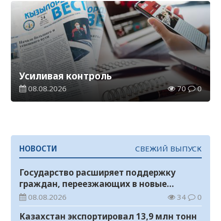
Усиливая контроль
08.08.2026
70
0
НОВОСТИ
СВЕЖИЙ ВЫПУСК
Государство расширяет поддержку
граждан, переезжающих в новые
регионы для работы
08.08.2026
34
0
Казахстан экспортировал 13,9 млн тонн