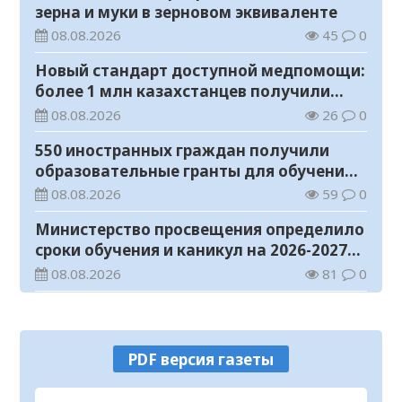
зерна и муки в зерновом эквиваленте
08.08.2026
45
0
Новый стандарт доступной медпомощи:
более 1 млн казахстанцев получили
телемедицинские услуги
08.08.2026
26
0
550 иностранных граждан получили
образовательные гранты для обучения в
Казахстане
08.08.2026
59
0
Министерство просвещения определило
сроки обучения и каникул на 2026-2027
учебный год
08.08.2026
81
0
Прогноз погоды на 8 августа
08.08.2026
36
0
PDF версия газеты
У граждан высокие ожидания от
выборов в Курултай – опрос