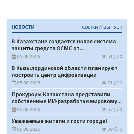
НОВОСТИ
СВЕЖИЙ ВЫПУСК
В Казахстане создается новая система
защиты средств ОСМС от
необоснованных выплат
05.08.2026
51
0
В Кызылординской области планируют
построить центр цифровизации
05.08.2026
71
0
Прокуроры Казахстана представили
собственные ИИ-разработки мировому
эксперту Кай-Фу Ли
05.08.2026
57
0
Уважаемые жители и гости города!
05.08.2026
58
0