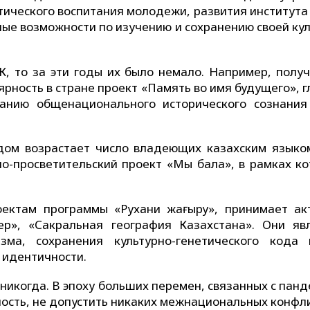
тического воспитания молодежи, развития института 
ные возможности по изучению и сохранению своей ку
К, то за эти годы их было немало. Например, полу
ность в стране проект «Память во имя будущего», г
ванию общенационального исторического сознания
дом возрастает число владеющих казахским языко
но-просветительский проект «Мың бала», в рамках ко
ектам программы «Рухани жаңғыру», принимает ак
ер», «Сакральная география Казахстана». Они яв
зма, сохранения культурно-генетического кода 
 идентичности.
 никогда. В эпоху больших перемен, связанных с пан
ность, не допустить никаких межнациональных конфл