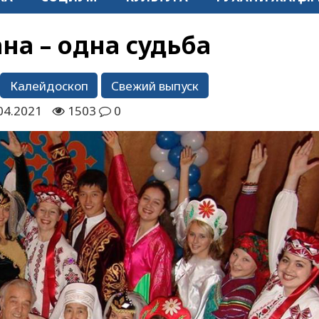
на – одна судьба
Калейдоскоп
Свежий выпуск
04.2021
1503
0