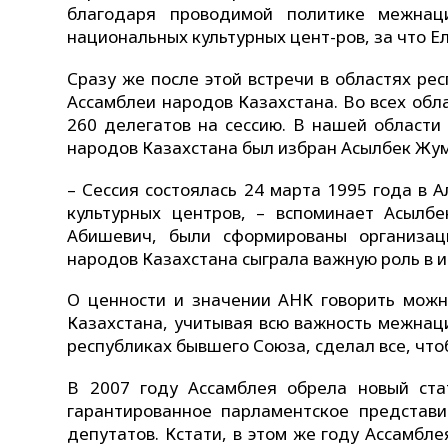
благодаря проводимой политике межнаци
национальных культурных цент-ров, за что Е
Сразу же после этой встречи в областях ре
Ассамблеи народов Казахстана. Во всех обл
260 делегатов на сессию. В нашей област
народов Казахстана был избран Асылбек Жу
– Сессия состоялась 24 марта 1995 года в 
культурных центров, – вспоминает Асылб
Абишевич, были сформированы организац
народов Казахстана сыграла важную роль в и
О ценности и значении АНК говорить можн
Казахстана, учитывая всю важность межнац
республиках бывшего Союза, сделал все, чтоб
В 2007 году Ассамблея обрела новый стат
гарантированное парламентское представ
депутатов. Кстати, в этом же году Ассамб