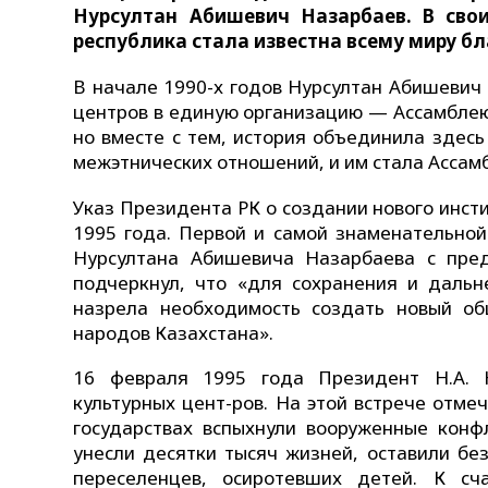
Нурсултан Абишевич Назарбаев. В сво
республика стала известна всему миру бл
В начале 1990-х годов Нурсултан Абишевич
центров в единую организацию — Ассамблею
но вместе с тем, история объединила здес
межэтнических отношений, и им стала Ассам
Указ Президента РК о создании нового инст
1995 года. Первой и самой знаменательно
Нурсултана Абишевича Назарбаева с пред
подчеркнул, что «для сохранения и дальн
назрела необходимость создать новый об
народов Казахстана».
16 февраля 1995 года Президент Н.А. Н
культурных цент-ров. На этой встрече отме
государствах вспыхнули вооруженные конф
унесли десятки тысяч жизней, оставили б
переселенцев, осиротевших детей. К сч