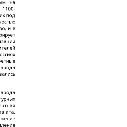
тым на
 1100-
их под
ностью
о, и в
ирует
зации
ителей
ессиях
ретные
народа
зались
народа
ьтурных
ертная
а ата,
ижение
пление