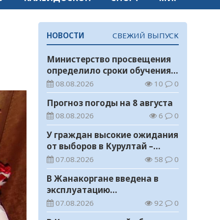
НОВОСТИ
СВЕЖИЙ ВЫПУСК
Министерство просвещения
определило сроки обучения и
каникул на 2026-2027
08.08.2026
10
0
учебный год
Прогноз погоды на 8 августа
08.08.2026
6
0
У граждан высокие ожидания
от выборов в Курултай –
опрос общественного мнения
07.08.2026
58
0
В Жанакоргане введена в
эксплуатацию
водораспределительная
07.08.2026
92
0
станция