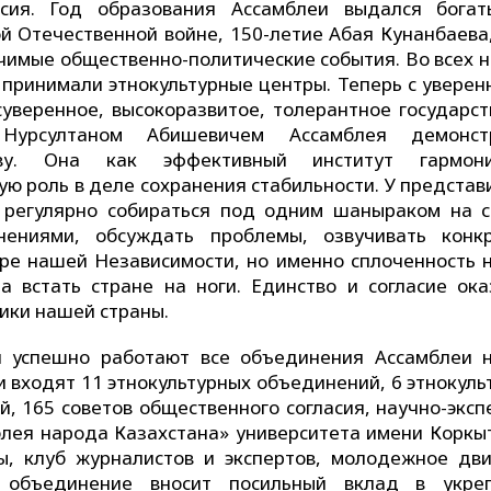
асия. Год образования Ассамблеи выдался бога
й Отечественной войне, 150-летие Абая Кунанбаева,
ачимые общественно-политические события. Во всех н
 принимали этнокультурные центры. Теперь с уверен
суверенное, высокоразвитое, толерантное государств
 Нурсултаном Абишевичем Ассамблея демонстр
ву. Она как эффективный институт гармони
ю роль в деле сохранения стабильности. У представ
ь регулярно собираться под одним шаныраком на с
мнениями, обсуждать проблемы, озвучивать конк
ре нашей Независимости, но именно сплоченность 
 встать стране на ноги. Единство и согласие ока
ики нашей страны.
и успешно работают все объединения Ассамблеи 
и входят 11 этнокультурных объединений, 6 этнокул
й, 165 советов общественного согласия, научно-эксп
блея народа Казахстана» университета имени Коркыт
ы, клуб журналистов и экспертов, молодежное дв
е объединение вносит посильный вклад в укре