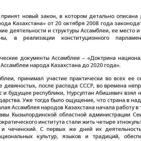
принят новый закон, в котором детально описана 
рода Казахстана» от 20 октября 2008 года законода
ие деятельности и структуры Ассамблеи, ее место и 
аны, в реализации конституционного парламен
ические документы Ассамблеи – «Доктрина национа
 Ассамблеи народа Казахстана до 2020 года».
блеи, принимал участие практически во всех ее се
е девяностых, после распада СССР, во времена непр
с и будущее республики, Нурсултан Абишевич взял н
ударства. Уже тогда было ощущение, что страна в н
малая Ассамблея народов Казахстана начала работу в
лавы Кызылординской областной администрации Се
кратического института стали жить четыре этнокуль
й и чеченский. С первых же дней их деятельност
ациональных культур, языков и традиций, обесп