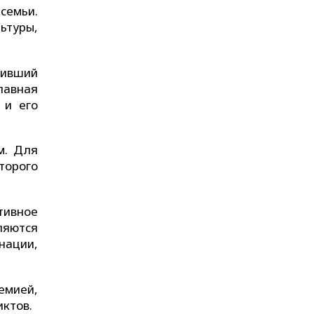
семьи.
льтуры,
чивший
лавная
 и его
м. Для
торого
тивное
ляются
нации,
демией,
иктов.