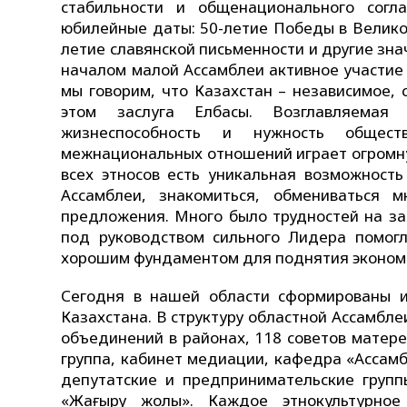
стабильности и общенационального согл
юбилейные даты: 50-летие Победы в Велико
летие славянской письменности и другие зн
началом малой Ассамблеи активное участие
мы говорим, что Казахстан – независимое, 
этом заслуга Елбасы. Возглавляемая
жизнеспособность и нужность общест
межнациональных отношений играет огромну
всех этносов есть уникальная возможност
Ассамблеи, знакомиться, обмениваться 
предложения. Много было трудностей на за
под руководством сильного Лидера помогла
хорошим фундаментом для поднятия эконом
Сегодня в нашей области сформированы 
Казахстана. В структуру областной Ассамбле
объединений в районах, 118 советов матере
группа, кабинет медиации, кафедра «Ассам
депутатские и предпринимательские групп
«Жаңғыру жолы». Каждое этнокультурно