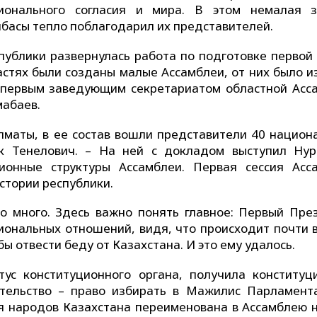
онального согласия и мира. В этом немалая з
лбасы тепло поблагодарил их представителей.
спублики развернулась работа по подготовке первой 
астях были созданы малые Ассамблеи, от них было и
и первым заведующим секретариатом областной Асс
мабаев.
Алматы, в ее состав вошли представители 40 национ
ек Тенелович. – На ней с докладом выступил Нур
ионные структуры Ассамблеи. Первая сессия Асс
стории республики.
о много. Здесь важно понять главное: Первый Пре
иональных отношений, видя, что происходит почти в
ы отвести беду от Казахстана. И это ему удалось.
ус конституционного органа, получила конституц
ительство – право избирать в Мажилис Парламент
лея народов Казахстана переименована в Ассамблею 