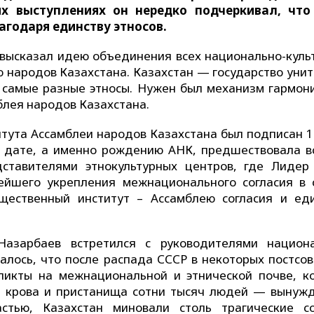
их выступлениях он нередко подчеркивал, чт
агодаря единству этносов.
 высказал идею объединения всех национально-куль
 народов Казахстана. Казахстан — государство унит
ь самые разные этносы. Нужен был механизм гармон
блея народов Казахстана.
итута Ассамблеи народов Казахстана был подписан 1
й дате, а именно рождению АНК, предшествовала в
ставителями этнокультурных центров, где Лидер
ейшего укрепления межнационального согласия в 
щественный институт – Ассамблею согласия и ед
азарбаев встретился с руководителями национ
чалось, что после распада СССР в некоторых постсов
ликты на межнациональной и этнической почве, к
ез крова и пристанища сотни тысяч людей — вынуж
астью, Казахстан миновали столь трагические с