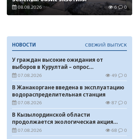
08.08.2026
6
0
НОВОСТИ
СВЕЖИЙ ВЫПУСК
У граждан высокие ожидания от
выборов в Курултай – опрос
общественного мнения
07.08.2026
49
0
В Жанакоргане введена в эксплуатацию
водораспределительная станция
07.08.2026
87
0
В Кызылординской области
продолжается экологическая акция
«Таза Қазақстан»
07.08.2026
68
0