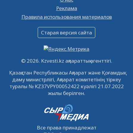
Реклама
Объявление
Правила использования материалов
16.12.2022
61055
0
Объявление
Старая версия сайта
09.12.2022
64126
0
Свободные рабочие места
22.11.2022
16444
0
© 2026. Kzvesti.kz ақпараттық агенттігі.
IPO «КазМунайГаз»: компания проведет
Қазақстан Республикасы Ақпарат және Қоғамдық
встречу с инвесторами в Кызылорде 22
даму министрлігі, Ақпарат комитетінің тіркеу
ноября
21.11.2022
14951
0
туралы № KZ37VPY00052422 куәлігі 21.07.2022
жылы берілген.
Все права принадлежат